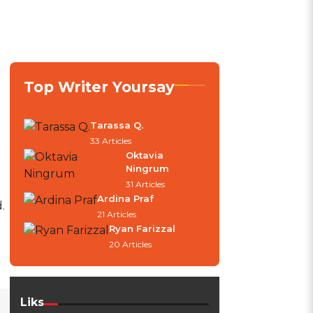
Top Writer Yoursay
Tarassa Q.
33 Articles
Oktavia
Ningrum
31 Articles
Ardina Praf
.
21 Articles
Ryan Farizzal
20 Articles
Liks