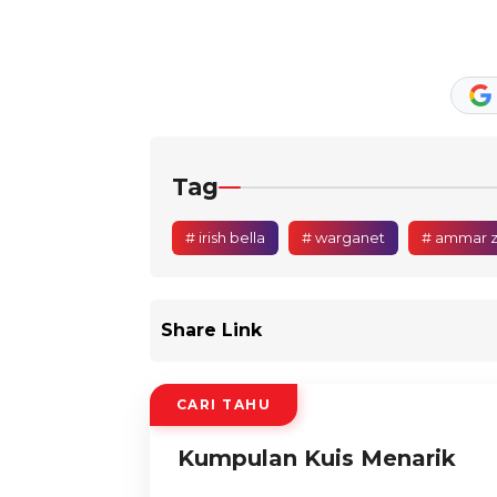
Tag
# irish bella
# warganet
# ammar z
Share Link
CARI TAHU
Kumpulan Kuis Menarik