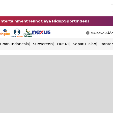
Entertainment
Tekno
Gaya Hidup
Sport
Indeks
REGIONAL:
JA
unan Indonesia
Sunscreen
Hut Ri
Sepatu Jalan
Bante