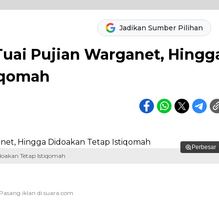
Jadikan Sumber Pilihan
 Tuai Pujian Warganet, Hingg
iqomah
Perbesar
idoakan Tetap Istiqomah