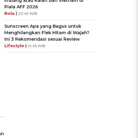
Imbang atau Kalah dari Vietnam di
Piala AFF 2026
Bola |
20:49 WIB
Sunscreen Apa yang Bagus untuk
Menghilangkan Flek Hitam di Wajah?
Ini 3 Rekomendasi sesuai Review
Lifestyle |
14:45 WIB
UIS: Sepatu Mana yang
KUIS: Seberapa Kenal
Cocok dengan
Kamu dengan Si Zodiak
Kepribadianmu?
Cancer?
Ikuti Kuisnya ➔
Ikuti Kuisnya ➔
an