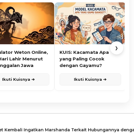
❯
ulator Weton Online,
KUIS: Kacamata Apa
K
Hari Lahir Menurut
yang Paling Cocok
nggalan Jawa
dengan Gayamu?
Ikuti Kuisnya ➔
Ikuti Kuisnya ➔
t Kembali Ingatkan Marshanda Terkait Hubungannya deng