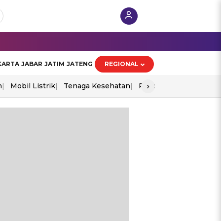
KARTA
JABAR
JATIM
JATENG
REGIONAL
›
n
Mobil Listrik
Tenaga Kesehatan
Piala Aff 2026
Ekono