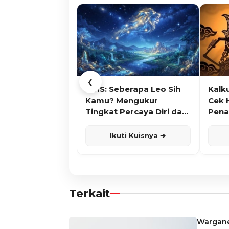
❮
KUIS: Seberapa Leo Sih
Kalk
Kamu? Mengukur
Cek 
Tingkat Percaya Diri dan
Pena
Karisma
Ikuti Kuisnya ➔
Terkait
Wargane