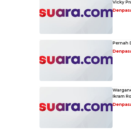
Vicky Pr
Denpas
Pernah D
Denpas
Warganet
Ikram R
Denpas