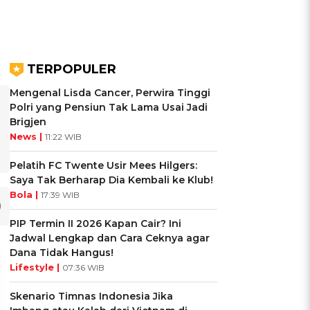
TERPOPULER
Mengenal Lisda Cancer, Perwira Tinggi
Polri yang Pensiun Tak Lama Usai Jadi
Brigjen
News |
11:22 WIB
Pelatih FC Twente Usir Mees Hilgers:
Saya Tak Berharap Dia Kembali ke Klub!
Bola |
17:39 WIB
PIP Termin II 2026 Kapan Cair? Ini
Jadwal Lengkap dan Cara Ceknya agar
Dana Tidak Hangus!
Lifestyle |
07:36 WIB
Skenario Timnas Indonesia Jika