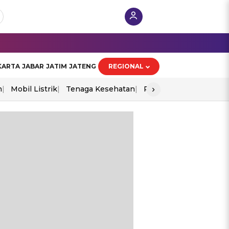
KARTA
JABAR
JATIM
JATENG
REGIONAL
›
n
Mobil Listrik
Tenaga Kesehatan
Perang As-Iran
Ekon