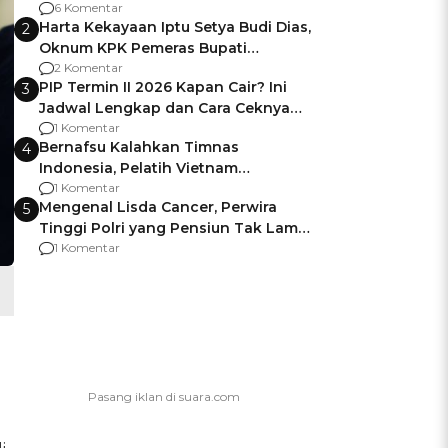
Gagalnya Negara Jamin Keamanan
6 Komentar
Harta Kekayaan Iptu Setya Budi Dias,
2
Oknum KPK Pemeras Bupati
Pemalang
2 Komentar
PIP Termin II 2026 Kapan Cair? Ini
3
Jadwal Lengkap dan Cara Ceknya
agar Dana Tidak Hangus!
1 Komentar
Bernafsu Kalahkan Timnas
4
Indonesia, Pelatih Vietnam
Berencana Pakai Jimat di Pakansari
1 Komentar
Mengenal Lisda Cancer, Perwira
5
Tinggi Polri yang Pensiun Tak Lama
Usai Jadi Brigjen
1 Komentar