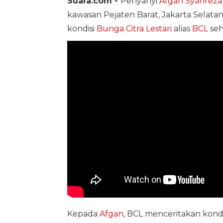
Suara.com -
Penyanyi
Afgan Syahreza
kawasan Pejaten Barat, Jakarta Selata
kondisi
Bunga Citra Lestari
alias
BCL
seh
Kepada
Afgan
, BCL menceritakan kondis