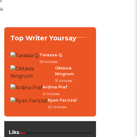
i
na
Top Writer Yoursay
Tarassa Q.
33 Articles
Oktavia
Ningrum
31 Articles
Ardina Praf
21 Articles
Ryan Farizzal
20 Articles
Liks