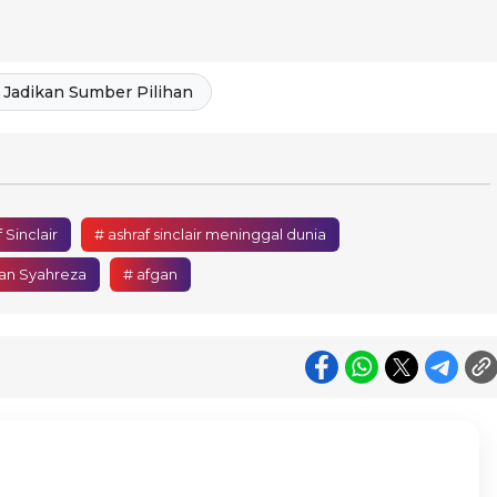
Jadikan Sumber Pilihan
 Sinclair
# ashraf sinclair meninggal dunia
an Syahreza
# afgan