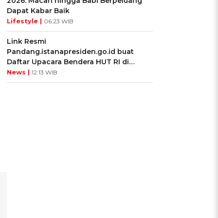
2026: Macan hingga Babi Berpeluang
Dapat Kabar Baik
Lifestyle |
06:23 WIB
Link Resmi
Pandang.istanapresiden.go.id buat
Daftar Upacara Bendera HUT RI di
Istana Negara
News |
12:13 WIB
n