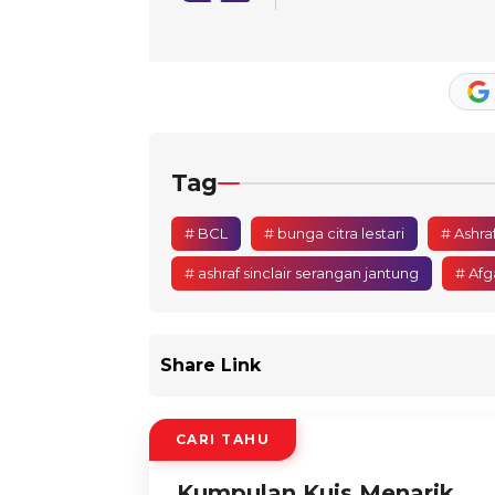
Tag
# BCL
# bunga citra lestari
# Ashraf
# ashraf sinclair serangan jantung
# Afg
Share Link
CARI TAHU
Kumpulan Kuis Menarik