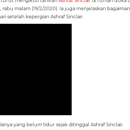
turut mengikuti tahlilan
Ashraf Sinclair
di rumah duka d
n, rabu malam (19/2/2020). Ia juga menjelaskan bagaima
ari setelah kepergian Ashraf Sinclair.
inya yang belum tidur sejak ditinggal Ashraf Sinclair.