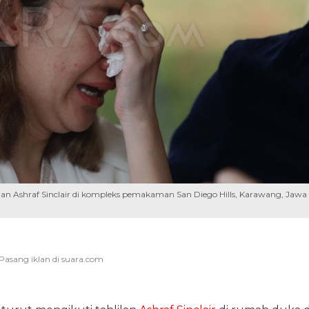
an Ashraf Sinclair di kompleks pemakaman San Diego Hills, Karawang, Jawa