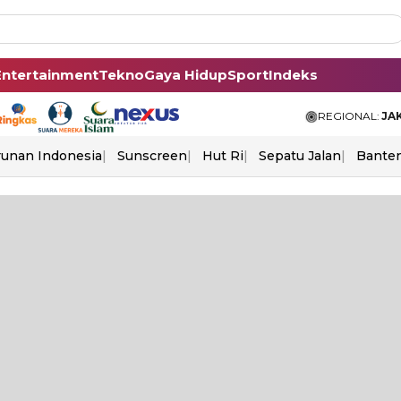
Entertainment
Tekno
Gaya Hidup
Sport
Indeks
REGIONAL:
JA
unan Indonesia
Sunscreen
Hut Ri
Sepatu Jalan
Bante