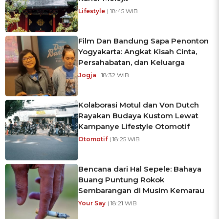
Lifestyle
| 18:45 WIB
Film Dan Bandung Sapa Penonton
Yogyakarta: Angkat Kisah Cinta,
Persahabatan, dan Keluarga
Jogja
| 18:32 WIB
Kolaborasi Motul dan Von Dutch
Rayakan Budaya Kustom Lewat
Kampanye Lifestyle Otomotif
Otomotif
| 18:25 WIB
Bencana dari Hal Sepele: Bahaya
Buang Puntung Rokok
Sembarangan di Musim Kemarau
Your Say
| 18:21 WIB