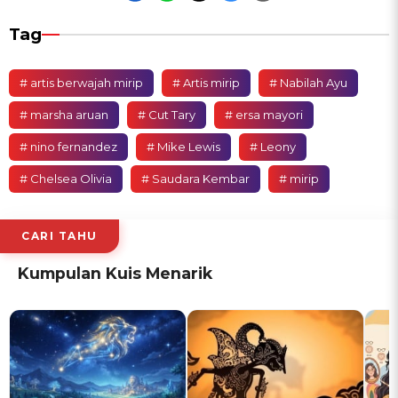
Tag
# artis berwajah mirip
# Artis mirip
# Nabilah Ayu
# marsha aruan
# Cut Tary
# ersa mayori
# nino fernandez
# Mike Lewis
# Leony
# Chelsea Olivia
# Saudara Kembar
# mirip
CARI TAHU
Kumpulan Kuis Menarik