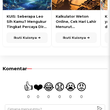
KUIS: Seberapa Leo
Kalkulator Weton
KU
Sih Kamu? Mengukur
Online, Cek Hari Lahir
ya
Tingkat Percaya Diri
Menurut
de
dan Karisma
Penanggalan Jawa
Ikuti Kuisnya ➔
Ikuti Kuisnya ➔
Komentar
👍
❤️
😂
😧
😭
😡
0
0
0
0
0
0