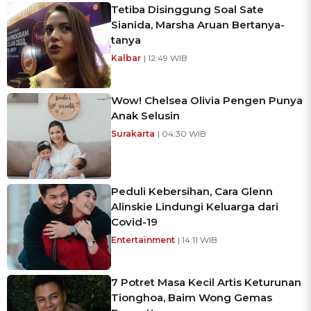
Tetiba Disinggung Soal Sate
Sianida, Marsha Aruan Bertanya-
tanya
Kalbar
| 12:49 WIB
Wow! Chelsea Olivia Pengen Punya
Anak Selusin
Surakarta
| 04:30 WIB
Peduli Kebersihan, Cara Glenn
Alinskie Lindungi Keluarga dari
Covid-19
Entertainment
| 14:11 WIB
7 Potret Masa Kecil Artis Keturunan
Tionghoa, Baim Wong Gemas