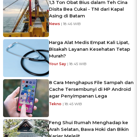
1,3 Ton Obat Bius dalam Teh Cina
Disita Bea Cukai - TNI dari Kapal
Asing di Batam
News
| 18:46 WIB
Harga Alat Medis Empat Kali Lipat,
Bisakah Layanan Kesehatan Tetap
Murah?
Your Say
| 18:45 WIB
8 Cara Menghapus File Sampah dan
Cache Tersembunyi di HP Android
agar Penyimpanan Lega
Tekno
| 18:45 WIB
Feng Shui Rumah Menghadap ke
Arah Selatan, Bawa Hoki dan Bikin
Karier Melejit