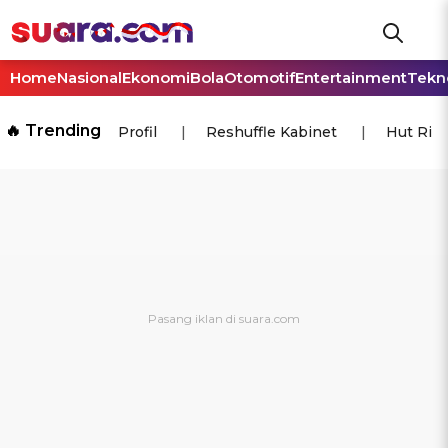
Home
Nasional
Ekonomi
Bola
Otomotif
Entertainment
Tekn
🔥 Trending
Profil
Reshuffle Kabinet
Hut Ri