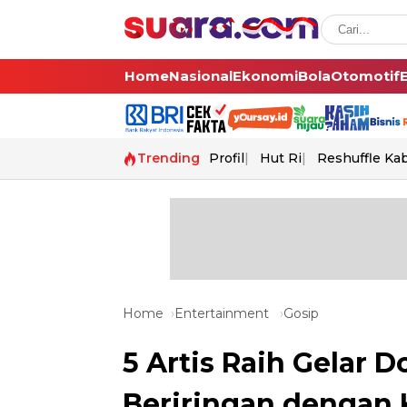
Home
Nasional
Ekonomi
Bola
Otomotif
Trending
Profil
Hut Ri
Reshuffle Ka
Home
Entertainment
Gosip
5 Artis Raih Gelar D
Beriringan dengan 