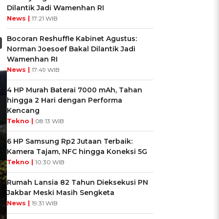
Dilantik Jadi Wamenhan RI
News |
17:21 WIB
Bocoran Reshuffle Kabinet Agustus:
Norman Joesoef Bakal Dilantik Jadi
Wamenhan RI
News |
17:49 WIB
4 HP Murah Baterai 7000 mAh, Tahan
hingga 2 Hari dengan Performa
Kencang
Tekno |
08:13 WIB
6 HP Samsung Rp2 Jutaan Terbaik:
Kamera Tajam, NFC hingga Koneksi 5G
Tekno |
10:30 WIB
Rumah Lansia 82 Tahun Dieksekusi PN
Jakbar Meski Masih Sengketa
News |
19:31 WIB