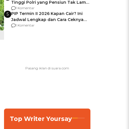
Tinggi Polri yang Pensiun Tak Lama
Usai Jadi Brigjen
1 Komentar
PIP Termin II 2026 Kapan Cair? Ini
5
Jadwal Lengkap dan Cara Ceknya
agar Dana Tidak Hangus!
1 Komentar
Top Writer Yoursay