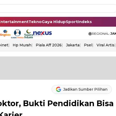
Entertainment
Tekno
Gaya Hidup
Sport
Indeks
REGIONAL:
JA
binet
Hp Murah
Piala Aff 2026
Jakarta
Psel
Viral Artis
Jadikan Sumber Pilihan
oktor, Bukti Pendidikan Bisa
Karier