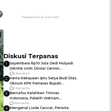
Diskusi Terpanas
Sayembara Rp10 Juta Dedi Mulyadi
1
Dikritik UGM, Dinilai Cermin
Gagalnya Negara Jamin Keamanan
6 Komentar
Harta Kekayaan Iptu Setya Budi Dias,
2
Oknum KPK Pemeras Bupati
Pemalang
2 Komentar
Bernafsu Kalahkan Timnas
3
Indonesia, Pelatih Vietnam
Berencana Pakai Jimat di Pakansari
1 Komentar
Mengenal Lisda Cancer, Perwira
4