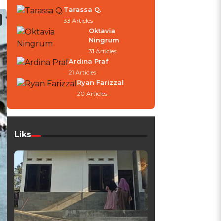
Tarassa Q.
33 Articles
Oktavia
Ningrum
31 Articles
Ardina Praf
21 Articles
Ryan Farizzal
20 Articles
Liks