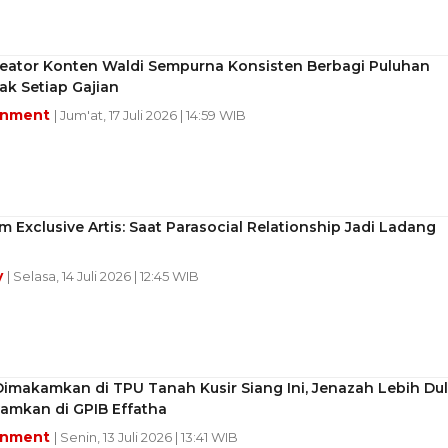
Kreator Konten Waldi Sempurna Konsisten Berbagi Puluhan
ak Setiap Gajian
inment
| Jum'at, 17 Juli 2026 | 14:59 WIB
m Exclusive Artis: Saat Parasocial Relationship Jadi Ladang
y
| Selasa, 14 Juli 2026 | 12:45 WIB
imakamkan di TPU Tanah Kusir Siang Ini, Jenazah Lebih Du
amkan di GPIB Effatha
inment
| Senin, 13 Juli 2026 | 13:41 WIB