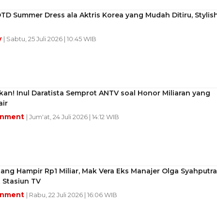
TD Summer Dress ala Aktris Korea yang Mudah Ditiru, Stylis
y
| Sabtu, 25 Juli 2026 | 10:45 WIB
kan! Inul Daratista Semprot ANTV soal Honor Miliaran yang
ir
inment
| Jum'at, 24 Juli 2026 | 14:12 WIB
ang Hampir Rp1 Miliar, Mak Vera Eks Manajer Olga Syahputra
 Stasiun TV
inment
| Rabu, 22 Juli 2026 | 16:06 WIB