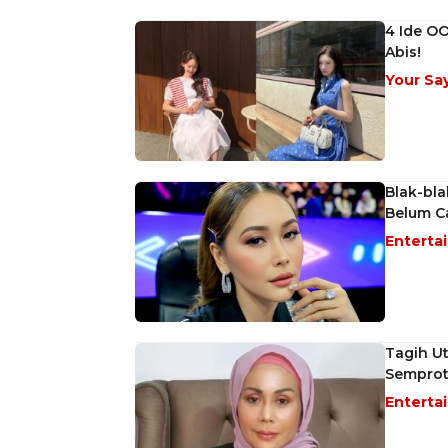
4 Ide OO
Abis!
Your Sa
Blak-bla
Belum Ca
Enterta
Tagih Ut
Semprot
Enterta