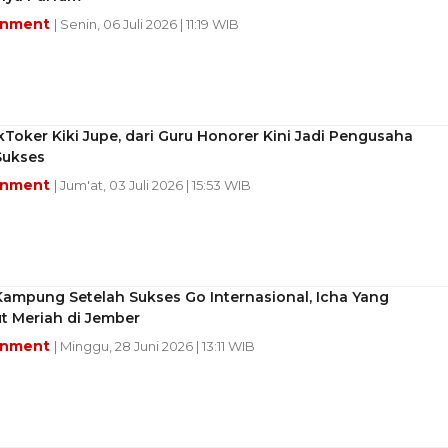
inment
| Senin, 06 Juli 2026 | 11:19 WIB
kToker Kiki Jupe, dari Guru Honorer Kini Jadi Pengusaha
Sukses
inment
| Jum'at, 03 Juli 2026 | 15:53 WIB
ampung Setelah Sukses Go Internasional, Icha Yang
t Meriah di Jember
inment
| Minggu, 28 Juni 2026 | 13:11 WIB