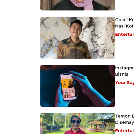
Gokil! 
Nasi Kot
Enterta
Instagra
Bisnis
Your Sa
Temon D
Disemay
Enterta