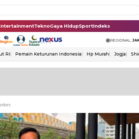
Entertainment
Tekno
Gaya Hidup
Sport
Indeks
REGIONAL:
JA
ut Ri
Pemain Keturunan Indonesia
Hp Murah
Jogja
Shi
rkini