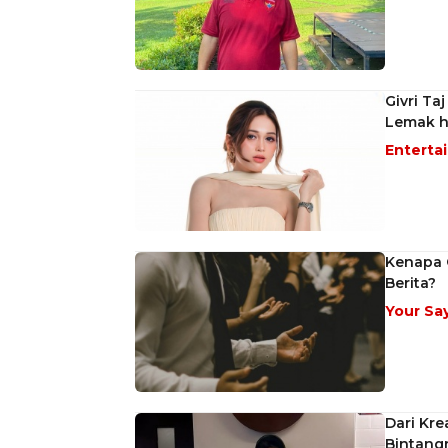
Givri Ta
Lemak h
Enterta
Kenapa 
Berita?
Your Sa
Dari Kre
Bintang