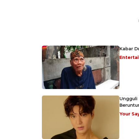
Kabar D
Enterta
Ungguli 
Beruntu
Your Sa