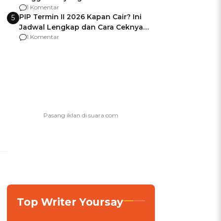
Usai Jadi Brigjen
1 Komentar
PIP Termin II 2026 Kapan Cair? Ini
5
Jadwal Lengkap dan Cara Ceknya
agar Dana Tidak Hangus!
1 Komentar
Top Writer Yoursay