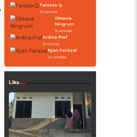
Tarassa Q.
h
33 Articles
Oktavia
Ningrum
31 Articles
Ardina Praf
21 Articles
Ryan Farizzal
20 Articles
Liks