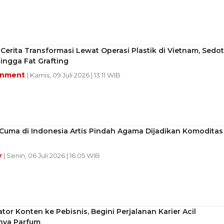
j Cerita Transformasi Lewat Operasi Plastik di Vietnam, Sedot
ingga Fat Grafting
inment
| Kamis, 09 Juli 2026 | 13:11 WIB
Cuma di Indonesia Artis Pindah Agama Dijadikan Komoditas
y
| Senin, 06 Juli 2026 | 16:05 WIB
ator Konten ke Pebisnis, Begini Perjalanan Karier Acil
nya Parfum