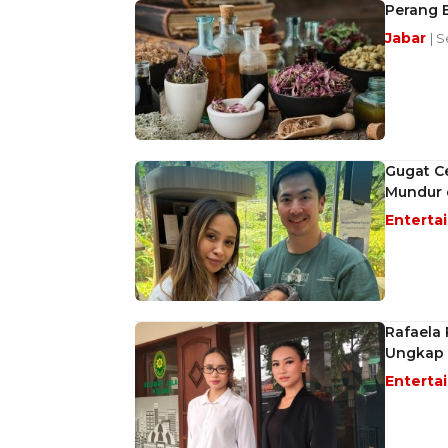
Perang 
Jabar
| S
Gugat Ce
Mundur 
Enterta
Rafaela 
Ungkap 
Enterta