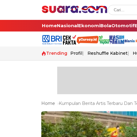
Home
Nasional
Ekonomi
Bola
Otomotif
Trending
Profil
Reshuffle Kabinet
H
Home
Kumpulan Berita Artis Terbaru Dan Te