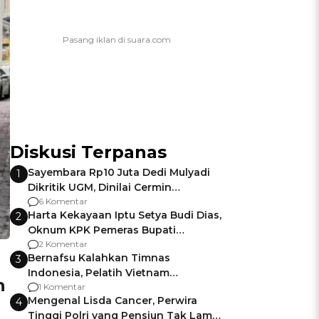
Diskusi Terpanas
Sayembara Rp10 Juta Dedi Mulyadi
1
Dikritik UGM, Dinilai Cermin
Gagalnya Negara Jamin Keamanan
6 Komentar
Harta Kekayaan Iptu Setya Budi Dias,
2
Oknum KPK Pemeras Bupati
Pemalang
2 Komentar
Bernafsu Kalahkan Timnas
3
Indonesia, Pelatih Vietnam
n
Berencana Pakai Jimat di Pakansari
1 Komentar
Mengenal Lisda Cancer, Perwira
4
Tinggi Polri yang Pensiun Tak Lama