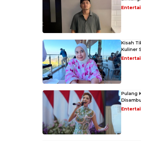
Enterta
Kisah Ti
Kuliner 
Enterta
Pulang K
Disambu
Enterta