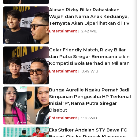
Alasan Rizky Billar Rahasiakan
Wajah dan Nama Anak Keduanya,
Ternyata Akan Diperlihatkan di TV
Entertainment
| 12:42 WIB
Gelar Friendly Match, Rizky Billar
dan Putra Siregar Berencana bikin
Kompetisi Bola Berhadiah Miliaran
Entertainment
| 10:49 WIB
Bunga Aurellie Ngaku Pernah Jadi
Simpanan Pengusaha HP Terkenal
Inisial 'P', Nama Putra Siregar
Disebut
Entertainment
| 15:36 WIB
Eks Striker Andalan STY Bawa FC
Bekasi City ke Puncak Klasemen,