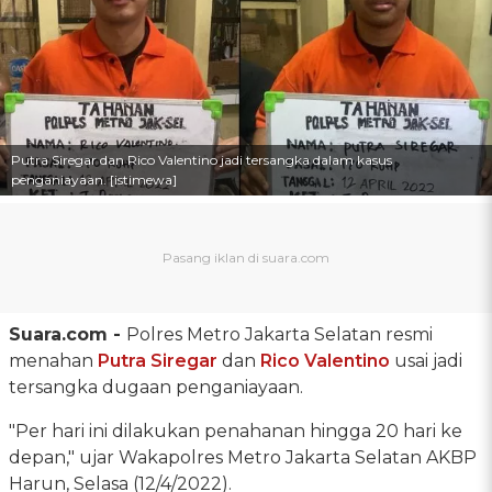
Putra Siregar dan Rico Valentino jadi tersangka dalam kasus
penganiayaan. [istimewa]
Suara.com -
Polres Metro Jakarta Selatan resmi
menahan
Putra Siregar
dan
Rico Valentino
usai jadi
tersangka dugaan penganiayaan.
"Per hari ini dilakukan penahanan hingga 20 hari ke
depan," ujar Wakapolres Metro Jakarta Selatan AKBP
Harun, Selasa (12/4/2022).