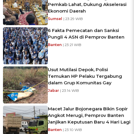
Pemkab Lahat, Dukung Akselerasi
Ekonomi Daerah
Sumsel
| 23:29 WIB
6 Fakta Pemecatan dan Sanksi
Pungli 4 ASN di Pemprov Banten
Banten
| 23:21 WIB
Usut Mutilasi Depok, Polisi
Temukan HP Pelaku Tergabung
dalam Grup Komunitas Gay
Jabar
| 23:14 WIB
Macet Jalur Bojonegara Bikin Sopir
Angkot Merugi, Pemprov Banten
Janjikan Keputusan Baru 4 Hari Lagi
Banten
| 23:10 WIB