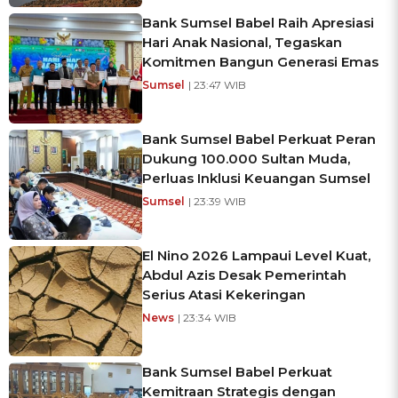
Bank Sumsel Babel Raih Apresiasi
Hari Anak Nasional, Tegaskan
Komitmen Bangun Generasi Emas
Sumsel
| 23:47 WIB
Bank Sumsel Babel Perkuat Peran
Dukung 100.000 Sultan Muda,
Perluas Inklusi Keuangan Sumsel
Sumsel
| 23:39 WIB
El Nino 2026 Lampaui Level Kuat,
Abdul Azis Desak Pemerintah
Serius Atasi Kekeringan
News
| 23:34 WIB
Bank Sumsel Babel Perkuat
Kemitraan Strategis dengan