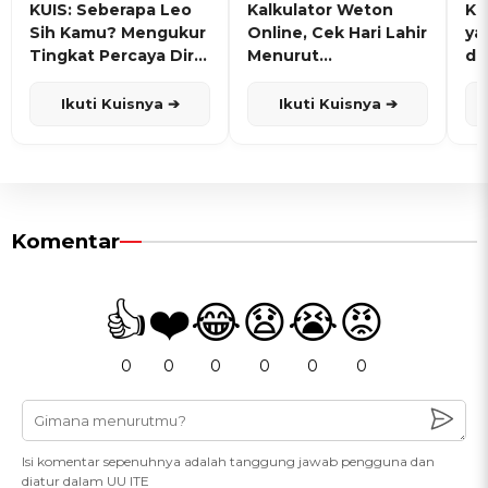
KUIS: Seberapa Leo
Kalkulator Weton
KU
Sih Kamu? Mengukur
Online, Cek Hari Lahir
ya
Tingkat Percaya Diri
Menurut
de
dan Karisma
Penanggalan Jawa
Ikuti Kuisnya ➔
Ikuti Kuisnya ➔
Komentar
👍
❤️
😂
😧
😭
😡
0
0
0
0
0
0
Isi komentar sepenuhnya adalah tanggung jawab pengguna dan
diatur dalam UU ITE