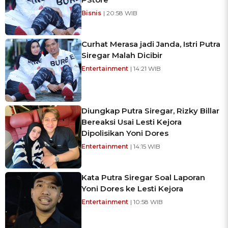
Bisnis
| 20:58 WIB
Curhat Merasa jadi Janda, Istri Putra
Siregar Malah Dicibir
Entertainment
| 14:21 WIB
Diungkap Putra Siregar, Rizky Billar
Bereaksi Usai Lesti Kejora
Dipolisikan Yoni Dores
Entertainment
| 14:15 WIB
Kata Putra Siregar Soal Laporan
Yoni Dores ke Lesti Kejora
Entertainment
| 10:58 WIB