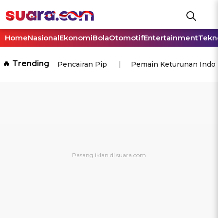
Home
Nasional
Ekonomi
Bola
Otomotif
Entertainment
Tekn
🔥 Trending
Pencairan Pip
Pemain Keturunan Indo