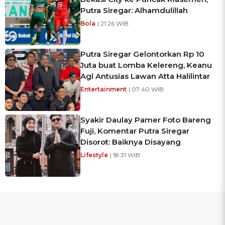
Putra Siregar: Alhamdulillah
Bola
| 21:26 WIB
Putra Siregar Gelontorkan Rp 10
Juta buat Lomba Kelereng, Keanu
Agl Antusias Lawan Atta Halilintar
Entertainment
| 07:40 WIB
Syakir Daulay Pamer Foto Bareng
Fuji, Komentar Putra Siregar
Disorot: Baiknya Disayang
Lifestyle
| 18:31 WIB