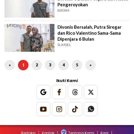
Pengeroyokan
BATAM
Divonis Bersalah, Putra Siregar
dan Rico Valentino Sama-Sama
Dipenjara 6 Bulan
SUMSEL
«
1
2
3
4
5
»
Ikuti Kami
Redaksi
Kontak
Tentang Kami
Karir