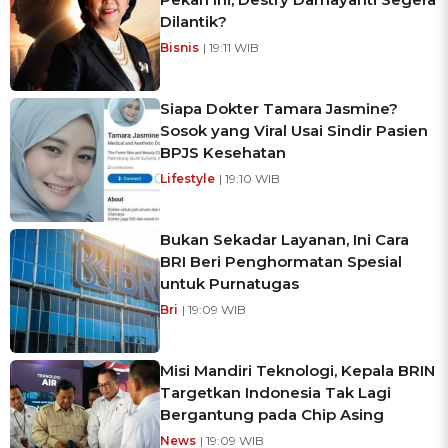
Dilantik?
Bisnis
| 19:11 WIB
Siapa Dokter Tamara Jasmine?
Sosok yang Viral Usai Sindir Pasien
BPJS Kesehatan
Lifestyle
| 19:10 WIB
Bukan Sekadar Layanan, Ini Cara
BRI Beri Penghormatan Spesial
untuk Purnatugas
Bri
| 19:09 WIB
Misi Mandiri Teknologi, Kepala BRIN
Targetkan Indonesia Tak Lagi
Bergantung pada Chip Asing
News
| 19:09 WIB