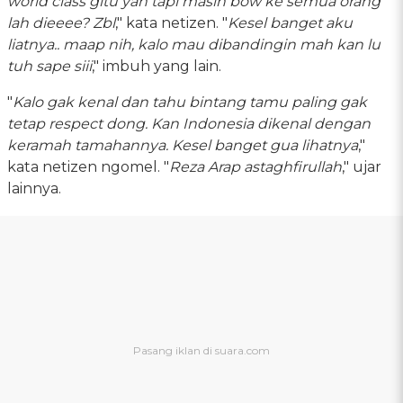
world class gitu yah tapi masih bow ke semua orang
lah dieeee? Zbl
," kata netizen. "
Kesel banget aku
liatnya.. maap nih, kalo mau dibandingin mah kan lu
tuh sape siii
," imbuh yang lain.
"
Kalo gak kenal dan tahu bintang tamu paling gak
tetap respect dong. Kan Indonesia dikenal dengan
keramah tamahannya. Kesel banget gua lihatnya
,"
kata netizen ngomel. "
Reza Arap astaghfirullah
," ujar
lainnya.