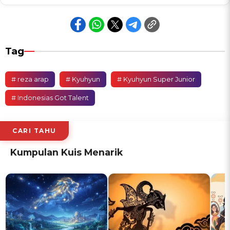
Tag
# reza arap
# Kyuhyun
# Kyuhyun Super Junior
# Indonesias Got Talent
CARI TAHU
Kumpulan Kuis Menarik