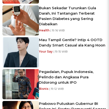
Bukan Sekadar Turunkan Gula
Darah, Ini Tantangan Terberat
Pasien Diabetes yang Sering
Diabaikan
Health
| 19:16 WIB
Mau Tampil Gentle? Intip 4 OOTD
Dandy Smart Casual ala Kang Hoon
Your Say
| 19:15 WIB
Pegadaian, Pupuk Indonesia,
Pelindo dan Angkasa Pura
Didorong untuk IPO
Bisnis
| 19:12 WIB
Prabowo Putuskan Gubernur BI
Pekan Ini, Destry Damayanti Segera