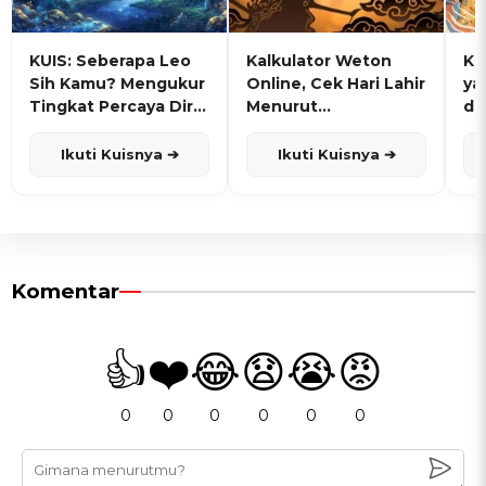
KUIS: Seberapa Leo
Kalkulator Weton
KU
Sih Kamu? Mengukur
Online, Cek Hari Lahir
ya
Tingkat Percaya Diri
Menurut
de
dan Karisma
Penanggalan Jawa
Ikuti Kuisnya ➔
Ikuti Kuisnya ➔
Komentar
👍
❤️
😂
😧
😭
😡
0
0
0
0
0
0