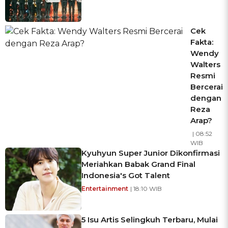
Cek
Fakta:
Wendy
Walters
Resmi
Bercerai
dengan
Reza
Arap?
| 08:52
WIB
Kyuhyun Super Junior Dikonfirmasi
Meriahkan Babak Grand Final
Indonesia's Got Talent
Entertainment
| 18:10 WIB
5 Isu Artis Selingkuh Terbaru, Mulai