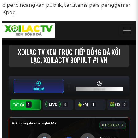
diperbincangkan publik, terutama para penggemar
Kpop.