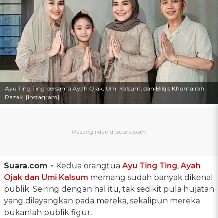
Ayu Ting Ting bersama Ayah Ojak, Umi Kalsum, dan Bilqis Khumairah
Razak. [Instagram]
Suara.com -
Kedua orangtua
Ayu Ting Ting
,
Ayah
Ojak dan Umi Kalsum
memang sudah banyak dikenal
publik. Seiring dengan hal itu, tak sedikit pula hujatan
yang dilayangkan pada mereka, sekalipun mereka
bukanlah publik figur.