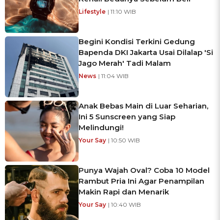
Lifestyle
| 11:10 WIB
Begini Kondisi Terkini Gedung
Bapenda DKI Jakarta Usai Dilalap 'Si
Jago Merah' Tadi Malam
News
| 11:04 WIB
Anak Bebas Main di Luar Seharian,
Ini 5 Sunscreen yang Siap
Melindungi!
Your Say
| 10:50 WIB
Punya Wajah Oval? Coba 10 Model
Rambut Pria Ini Agar Penampilan
Makin Rapi dan Menarik
Your Say
| 10:40 WIB