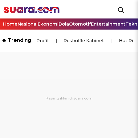
Home
Nasional
Ekonomi
Bola
Otomotif
Entertainment
Tekn
🔥 Trending
Profil
Reshuffle Kabinet
Hut Ri