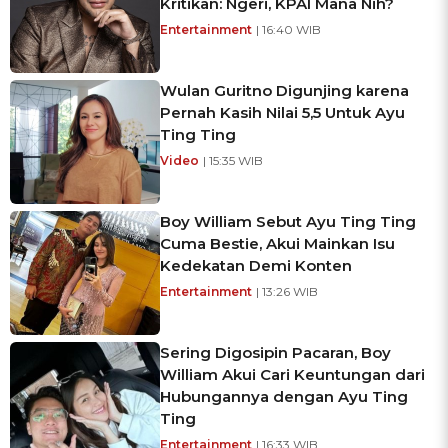
Kritikan: Ngeri, KPAI Mana Nih?
Entertainment
| 16:40 WIB
Wulan Guritno Digunjing karena
Pernah Kasih Nilai 5,5 Untuk Ayu
Ting Ting
Video
| 15:35 WIB
Boy William Sebut Ayu Ting Ting
Cuma Bestie, Akui Mainkan Isu
Kedekatan Demi Konten
Entertainment
| 13:26 WIB
Sering Digosipin Pacaran, Boy
William Akui Cari Keuntungan dari
Hubungannya dengan Ayu Ting
Ting
Entertainment
| 16:33 WIB