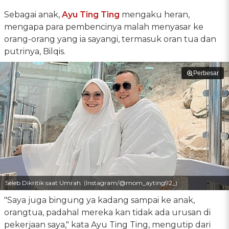
Sebagai anak,
Ayu Ting Ting
mengaku heran,
mengapa para pembencinya malah menyasar ke
orang-orang yang ia sayangi, termasuk oran tua dan
putrinya, Bilqis.
Perbesar
Seleb Dikritik saat Umrah. (Instagram/@mom_ayting92_)
"Saya juga bingung ya kadang sampai ke anak,
orangtua, padahal mereka kan tidak ada urusan di
pekerjaan saya," kata Ayu Ting Ting, mengutip dari