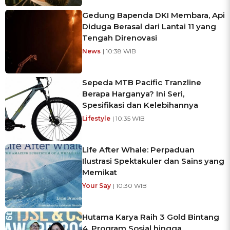
Gedung Bapenda DKI Membara, Api
Diduga Berasal dari Lantai 11 yang
Tengah Direnovasi
News
| 10:38 WIB
Sepeda MTB Pacific Tranzline
Berapa Harganya? Ini Seri,
Spesifikasi dan Kelebihannya
Lifestyle
| 10:35 WIB
Life After Whale: Perpaduan
Ilustrasi Spektakuler dan Sains yang
Memikat
Your Say
| 10:30 WIB
Hutama Karya Raih 3 Gold Bintang
4, Program Sosial hingga