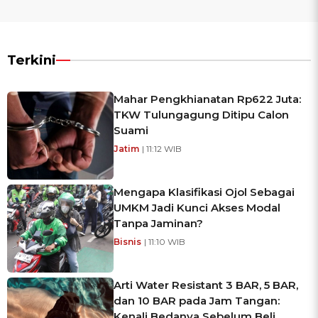
Terkini
Mahar Pengkhianatan Rp622 Juta:
TKW Tulungagung Ditipu Calon
Suami
Jatim
| 11:12 WIB
Mengapa Klasifikasi Ojol Sebagai
UMKM Jadi Kunci Akses Modal
Tanpa Jaminan?
Bisnis
| 11:10 WIB
Arti Water Resistant 3 BAR, 5 BAR,
dan 10 BAR pada Jam Tangan:
Kenali Bedanya Sebelum Beli