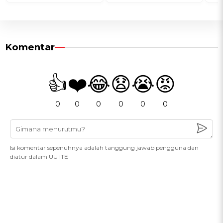
Komentar
👍
❤️
😂
😧
😭
😡
0
0
0
0
0
0
Isi komentar sepenuhnya adalah tanggung jawab pengguna dan
diatur dalam UU ITE