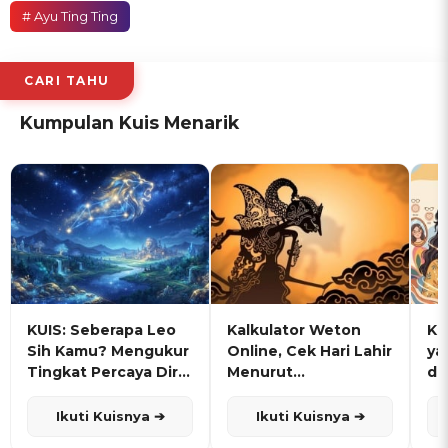
# Ayu Ting Ting
CARI TAHU
Kumpulan Kuis Menarik
KUIS: Seberapa Leo
Kalkulator Weton
KU
Sih Kamu? Mengukur
Online, Cek Hari Lahir
ya
Tingkat Percaya Diri
Menurut
de
dan Karisma
Penanggalan Jawa
Ikuti Kuisnya ➔
Ikuti Kuisnya ➔