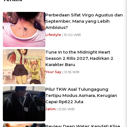
Perbedaan Sifat Virgo Agustus dan
September, Mana yang Lebih
Ambisius?
Lifestyle
| 13:00 WIB
Tune In to the Midnight Heart
Season 2 Rilis 2027, Hadirkan 2
Karakter Baru
Your Say
| 12:55 WIB
Pilu! TKW Asal Tulungagung
Tertipu Modus Asmara, Kerugian
Capai Rp622 Juta
Jatim
| 12:50 WIB
Review Deep Water: Kendati Klise,