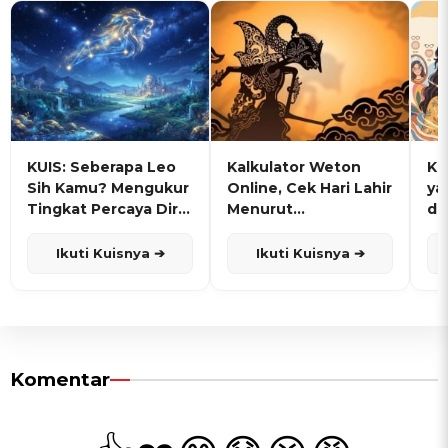
KUIS: Seberapa Leo
Kalkulator Weton
KU
Sih Kamu? Mengukur
Online, Cek Hari Lahir
ya
Tingkat Percaya Diri
Menurut
de
dan Karisma
Penanggalan Jawa
Ikuti Kuisnya ➔
Ikuti Kuisnya ➔
Komentar