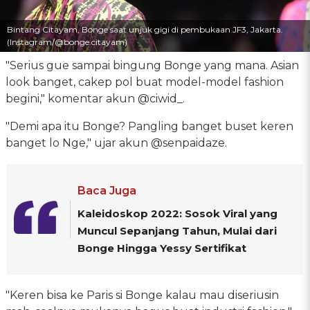
Bintang Citayam, Bonge saat unjuk gigi di pembukaan JF3, Jakarta.
(Instagram/@bonge.citayam)
"Serius gue sampai bingung Bonge yang mana. Asian
look banget, cakep pol buat model-model fashion
begini," komentar akun @ciwid_.
"Demi apa itu Bonge? Pangling banget buset keren
banget lo Nge," ujar akun @senpaidaze.
Baca Juga
Kaleidoskop 2022: Sosok Viral yang
Muncul Sepanjang Tahun, Mulai dari
Bonge Hingga Yessy Sertifikat
"Keren bisa ke Paris si Bonge kalau mau diseriusin