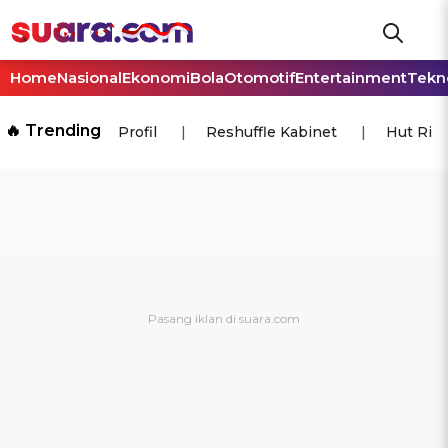
Home
Nasional
Ekonomi
Bola
Otomotif
Entertainment
Tekn
🔥 Trending
Profil
Reshuffle Kabinet
Hut Ri