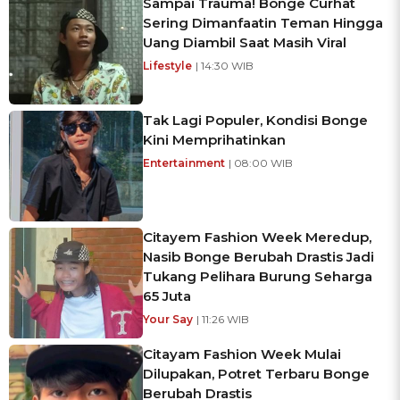
Sampai Trauma! Bonge Curhat
Sering Dimanfaatin Teman Hingga
Uang Diambil Saat Masih Viral
Lifestyle
| 14:30 WIB
Tak Lagi Populer, Kondisi Bonge
Kini Memprihatinkan
Entertainment
| 08:00 WIB
Citayem Fashion Week Meredup,
Nasib Bonge Berubah Drastis Jadi
Tukang Pelihara Burung Seharga
65 Juta
Your Say
| 11:26 WIB
Citayam Fashion Week Mulai
Dilupakan, Potret Terbaru Bonge
Berubah Drastis