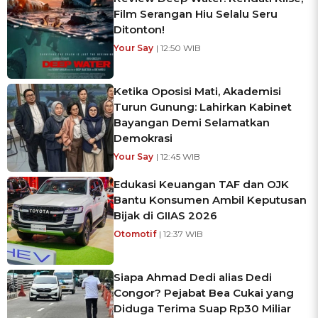
Film Serangan Hiu Selalu Seru
Ditonton!
Your Say
| 12:50 WIB
Ketika Oposisi Mati, Akademisi
Turun Gunung: Lahirkan Kabinet
Bayangan Demi Selamatkan
Demokrasi
Your Say
| 12:45 WIB
Edukasi Keuangan TAF dan OJK
Bantu Konsumen Ambil Keputusan
Bijak di GIIAS 2026
Otomotif
| 12:37 WIB
Siapa Ahmad Dedi alias Dedi
Congor? Pejabat Bea Cukai yang
Diduga Terima Suap Rp30 Miliar