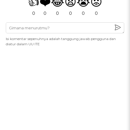
👍
❤️
😂
😧
😭
😡
0
0
0
0
0
0
Isi komentar sepenuhnya adalah tanggung jawab pengguna dan
diatur dalam UU ITE