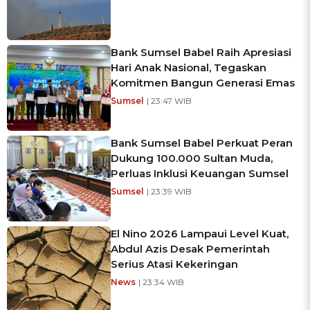
Bank Sumsel Babel Raih Apresiasi
Hari Anak Nasional, Tegaskan
Komitmen Bangun Generasi Emas
Sumsel
| 23:47 WIB
Bank Sumsel Babel Perkuat Peran
Dukung 100.000 Sultan Muda,
Perluas Inklusi Keuangan Sumsel
Sumsel
| 23:39 WIB
El Nino 2026 Lampaui Level Kuat,
Abdul Azis Desak Pemerintah
Serius Atasi Kekeringan
News
| 23:34 WIB