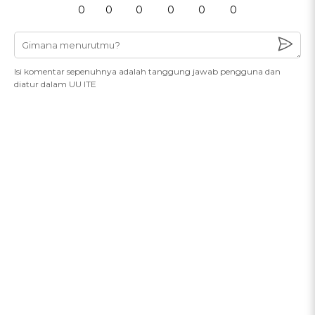
0
0
0
0
0
0
Isi komentar sepenuhnya adalah tanggung jawab pengguna dan
diatur dalam UU ITE