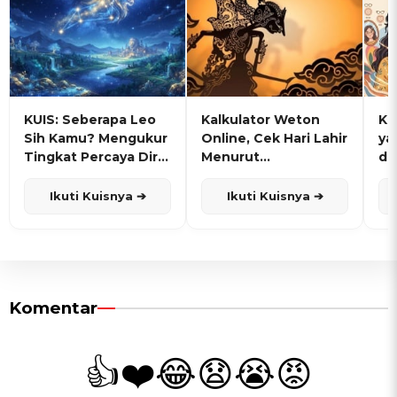
KUIS: Seberapa Leo
Kalkulator Weton
KU
Sih Kamu? Mengukur
Online, Cek Hari Lahir
ya
Tingkat Percaya Diri
Menurut
de
dan Karisma
Penanggalan Jawa
Ikuti Kuisnya ➔
Ikuti Kuisnya ➔
Komentar
👍
❤️
😂
😧
😭
😡