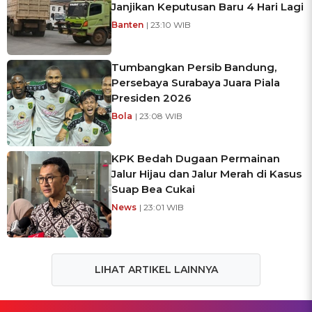
Janjikan Keputusan Baru 4 Hari Lagi
Banten
| 23:10 WIB
Tumbangkan Persib Bandung,
Persebaya Surabaya Juara Piala
Presiden 2026
Bola
| 23:08 WIB
KPK Bedah Dugaan Permainan
Jalur Hijau dan Jalur Merah di Kasus
Suap Bea Cukai
News
| 23:01 WIB
LIHAT ARTIKEL LAINNYA