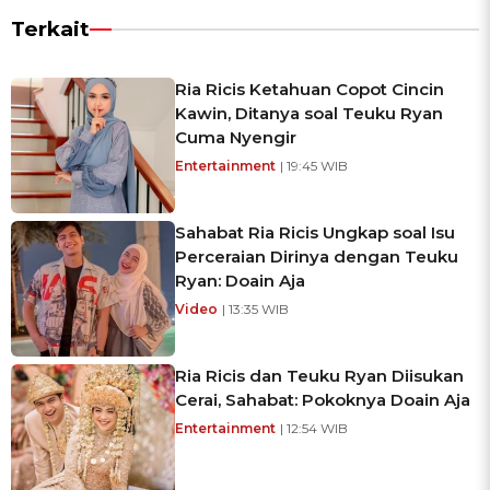
Terkait
Ria Ricis Ketahuan Copot Cincin
Kawin, Ditanya soal Teuku Ryan
Cuma Nyengir
Entertainment
| 19:45 WIB
Sahabat Ria Ricis Ungkap soal Isu
Perceraian Dirinya dengan Teuku
Ryan: Doain Aja
Video
| 13:35 WIB
Ria Ricis dan Teuku Ryan Diisukan
Cerai, Sahabat: Pokoknya Doain Aja
Entertainment
| 12:54 WIB