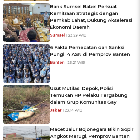
Bank Sumsel Babel Perkuat
Kemitraan Strategis dengan
Pemkab Lahat, Dukung Akselerasi
Ekonomi Daerah
Sumsel
| 23:29 WIB
6 Fakta Pemecatan dan Sanksi
Pungli 4 ASN di Pemprov Banten
Banten
| 23:21 WIB
Usut Mutilasi Depok, Polisi
Temukan HP Pelaku Tergabung
dalam Grup Komunitas Gay
Jabar
| 23:14 WIB
Macet Jalur Bojonegara Bikin Sopir
Angkot Merugi, Pemprov Banten