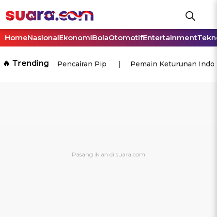
Home
Nasional
Ekonomi
Bola
Otomotif
Entertainment
Tekn
🔥 Trending
Pencairan Pip
Pemain Keturunan Indo