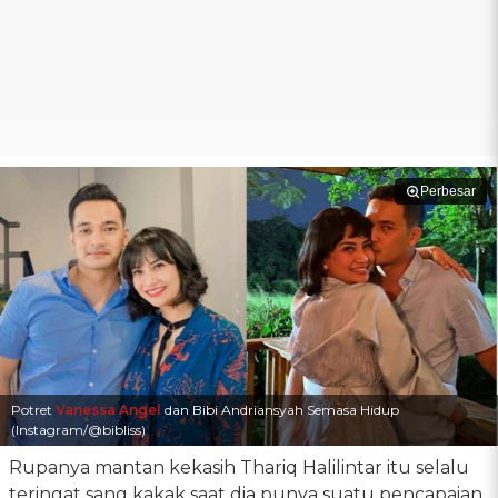
Perbesar
Potret
Vanessa Angel
dan Bibi Andriansyah Semasa Hidup
(Instagram/@bibliss)
Rupanya mantan kekasih Thariq Halilintar itu selalu
teringat sang kakak saat dia punya suatu pencapaian.