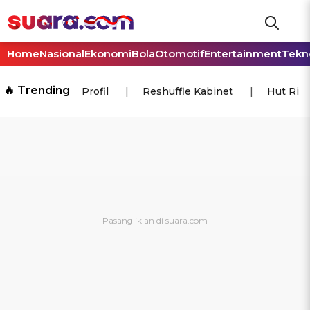
Home
Nasional
Ekonomi
Bola
Otomotif
Entertainment
Tekn
🔥 Trending
Profil
Reshuffle Kabinet
Hut Ri