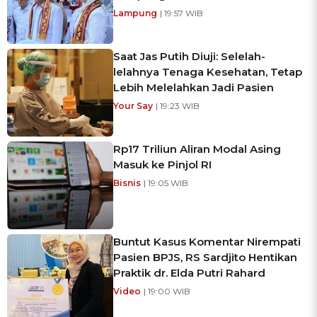
Lampung
| 19:57 WIB
Saat Jas Putih Diuji: Selelah-
lelahnya Tenaga Kesehatan, Tetap
Lebih Melelahkan Jadi Pasien
Your Say
| 19:23 WIB
Rp17 Triliun Aliran Modal Asing
Masuk ke Pinjol RI
Bisnis
| 19:05 WIB
Buntut Kasus Komentar Nirempati
Pasien BPJS, RS Sardjito Hentikan
Praktik dr. Elda Putri Rahard
Video
| 19:00 WIB