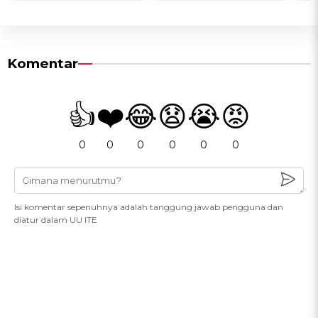
Komentar
👍
❤️
😂
😧
😭
😡
0
0
0
0
0
0
Isi komentar sepenuhnya adalah tanggung jawab pengguna dan
diatur dalam UU ITE