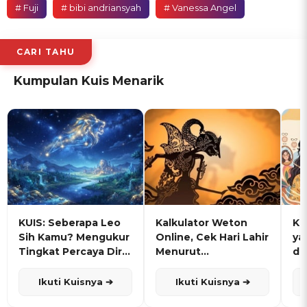
# Fuji
# bibi andriansyah
# Vanessa Angel
CARI TAHU
Kumpulan Kuis Menarik
KUIS: Seberapa Leo
Kalkulator Weton
KU
Sih Kamu? Mengukur
Online, Cek Hari Lahir
ya
Tingkat Percaya Diri
Menurut
de
dan Karisma
Penanggalan Jawa
Ikuti Kuisnya ➔
Ikuti Kuisnya ➔