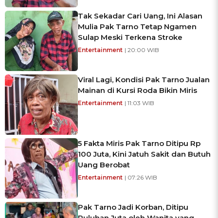
Tak Sekadar Cari Uang, Ini Alasan
Mulia Pak Tarno Tetap Ngamen
Sulap Meski Terkena Stroke
Entertainment
| 20:00 WIB
Viral Lagi, Kondisi Pak Tarno Jualan
Mainan di Kursi Roda Bikin Miris
Entertainment
| 11:03 WIB
5 Fakta Miris Pak Tarno Ditipu Rp
100 Juta, Kini Jatuh Sakit dan Butuh
Uang Berobat
Entertainment
| 07:26 WIB
Pak Tarno Jadi Korban, Ditipu
Puluhan Juta oleh Wanita yang