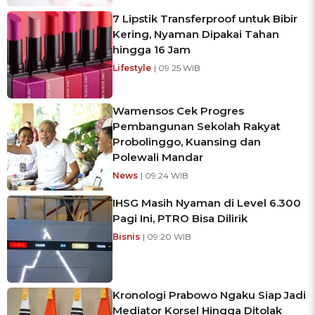
7 Lipstik Transferproof untuk Bibir
Kering, Nyaman Dipakai Tahan
hingga 16 Jam
Lifestyle
| 09:25 WIB
Wamensos Cek Progres
Pembangunan Sekolah Rakyat
Probolinggo, Kuansing dan
Polewali Mandar
News
| 09:24 WIB
IHSG Masih Nyaman di Level 6.300
Pagi Ini, PTRO Bisa Dilirik
Bisnis
| 09:20 WIB
Kronologi Prabowo Ngaku Siap Jadi
Mediator Korsel Hingga Ditolak