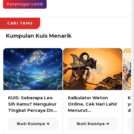
# pramugari cantik
CARI TAHU
Kumpulan Kuis Menarik
KUIS: Seberapa Leo
Kalkulator Weton
KU
Sih Kamu? Mengukur
Online, Cek Hari Lahir
ya
Tingkat Percaya Diri
Menurut
de
dan Karisma
Penanggalan Jawa
Ikuti Kuisnya ➔
Ikuti Kuisnya ➔