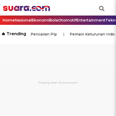
Home
Nasional
Ekonomi
Bola
Otomotif
Entertainment
Tekn
🔥 Trending
Pencairan Pip
Pemain Keturunan Indo