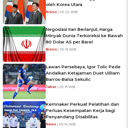
oleh Korea Utara
Bisnis
| 09:20 WIB
Negosiasi Iran Berlanjut, Harga
Minyak Dunia Terkoreksi ke Bawah
80 Dolar AS per Barel
Bisnis
| 09:16 WIB
Lawan Persebaya, Igor Tolic Pede
Andalkan Ketajaman Duet Uilliam
Barros-Balsa Sekulic
Jabar
| 09:15 WIB
Kemnaker Perkuat Pelatihan dan
Perluas Kesempatan Kerja bagi
Penyandang Disabilitas
News
| 09:14 WIB