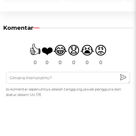
Komentar
👍
❤️
😂
😧
😭
😡
0
0
0
0
0
0
Isi komentar sepenuhnya adalah tanggung jawab pengguna dan
diatur dalam UU ITE