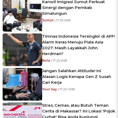
Kanwil Imigrasi Sumut Perkuat
Sinergi dengan Pemkab
Simalungun
Sumut
| 17:35 WIB
Timnas Indonesia Tersingkir di AFF!
Alarm Keras Menuju Piala Asia
2027: Masih Layakkah John
Herdman?
Bola
| 17:25 WIB
Jangan Salahkan Attitude! Ini
Alasan Logis Kenapa Gen Z Susah
Cari Kerja
Your Say
| 17:20 WIB
Stres, Cemas, atau Butuh Teman
Cerita di Makassar? Ini Lokasi 'Pojok
Curhat' Bisa Anda Kunjungi