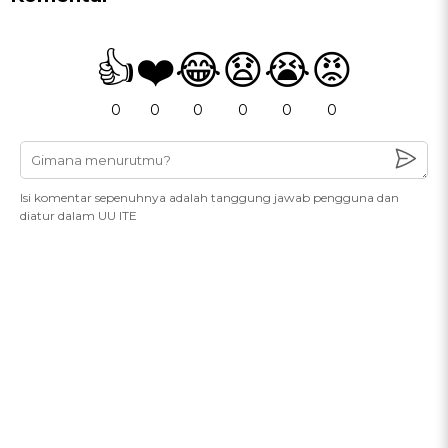
👍
❤️
😂
😧
😭
😡
0
0
0
0
0
0
Isi komentar sepenuhnya adalah tanggung jawab pengguna dan
diatur dalam UU ITE