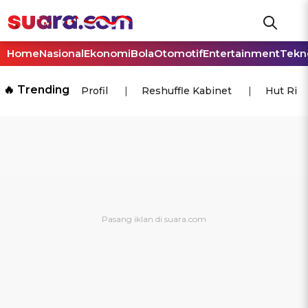
Home
Nasional
Ekonomi
Bola
Otomotif
Entertainment
Tekn
🔥 Trending
Profil
Reshuffle Kabinet
Hut Ri