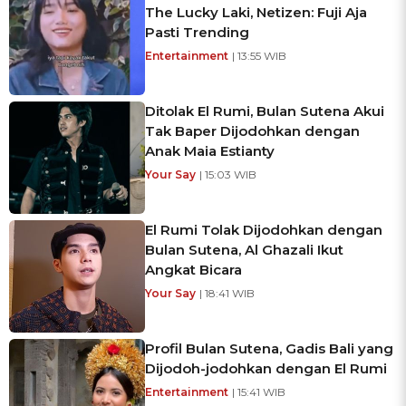
The Lucky Laki, Netizen: Fuji Aja
Pasti Trending
Entertainment
| 13:55 WIB
Ditolak El Rumi, Bulan Sutena Akui
Tak Baper Dijodohkan dengan
Anak Maia Estianty
Your Say
| 15:03 WIB
El Rumi Tolak Dijodohkan dengan
Bulan Sutena, Al Ghazali Ikut
Angkat Bicara
Your Say
| 18:41 WIB
Profil Bulan Sutena, Gadis Bali yang
Dijodoh-jodohkan dengan El Rumi
Entertainment
| 15:41 WIB