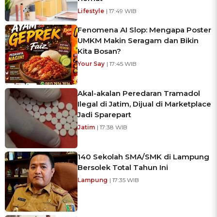
Lifestyle
| 17:49 WIB
Fenomena AI Slop: Mengapa Poster
UMKM Makin Seragam dan Bikin
Kita Bosan?
Your Say
| 17:45 WIB
Akal-akalan Peredaran Tramadol
Ilegal di Jatim, Dijual di Marketplace
Jadi Sparepart
Jatim
| 17:38 WIB
140 Sekolah SMA/SMK di Lampung
Bersolek Total Tahun Ini
Lampung
| 17:35 WIB