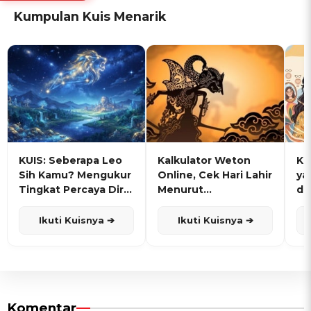
Kumpulan Kuis Menarik
KUIS: Seberapa Leo
Kalkulator Weton
KU
Sih Kamu? Mengukur
Online, Cek Hari Lahir
ya
Tingkat Percaya Diri
Menurut
de
dan Karisma
Penanggalan Jawa
Ikuti Kuisnya ➔
Ikuti Kuisnya ➔
Komentar