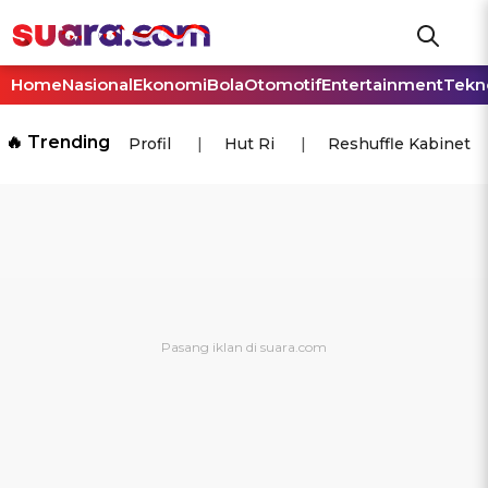
Home
Nasional
Ekonomi
Bola
Otomotif
Entertainment
Tekn
🔥 Trending
Profil
Hut Ri
Reshuffle Kabinet