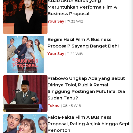
Adab Aktor Buruk yang
Meruntuhkan Performa Film A
Business Proposal
Your Say
| 17:35 WIB
Begini Hasil Film A Business
Proposal? Sayang Banget Deh!
Your Say
| 11:22 WIB
Prabowo Ungkap Ada yang Sebut
Dirinya Tolol, Publik Ramai
Singgung Postingan Fufufafa: Dia
Sudah Tahu?
Tekno
| 08:45 WIB
Fakta-Fakta Film A Business
Proposal, Rating Anjlok hingga Sepi
Penonton