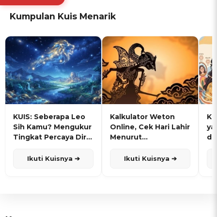
Kumpulan Kuis Menarik
KUIS: Seberapa Leo
Kalkulator Weton
KU
Sih Kamu? Mengukur
Online, Cek Hari Lahir
ya
Tingkat Percaya Diri
Menurut
de
dan Karisma
Penanggalan Jawa
Ikuti Kuisnya ➔
Ikuti Kuisnya ➔