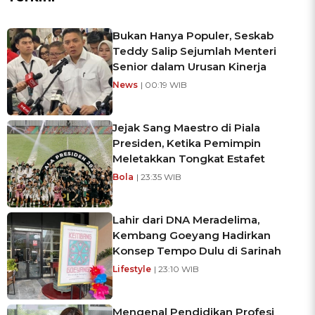
Bukan Hanya Populer, Seskab
Teddy Salip Sejumlah Menteri
Senior dalam Urusan Kinerja
News
| 00:19 WIB
Jejak Sang Maestro di Piala
Presiden, Ketika Pemimpin
Meletakkan Tongkat Estafet
Bola
| 23:35 WIB
Lahir dari DNA Meradelima,
Kembang Goeyang Hadirkan
Konsep Tempo Dulu di Sarinah
Lifestyle
| 23:10 WIB
Mengenal Pendidikan Profesi