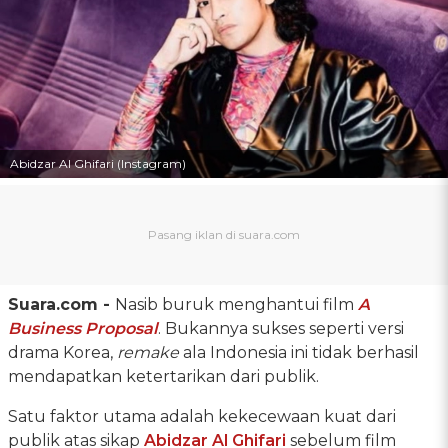
Abidzar Al Ghifari (Instagram)
Suara.com -
Nasib buruk menghantui film
A
Business Proposal
. Bukannya sukses seperti versi
drama Korea,
remake
ala Indonesia ini tidak berhasil
mendapatkan ketertarikan dari publik.
Satu faktor utama adalah kekecewaan kuat dari
publik atas sikap
Abidzar Al Ghifari
sebelum film