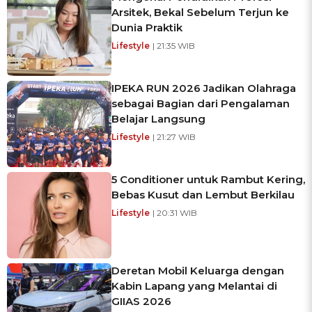
Arsitek, Bekal Sebelum Terjun ke
Dunia Praktik
Lifestyle
| 21:35 WIB
IPEKA RUN 2026 Jadikan Olahraga
sebagai Bagian dari Pengalaman
Belajar Langsung
Lifestyle
| 21:27 WIB
5 Conditioner untuk Rambut Kering,
Bebas Kusut dan Lembut Berkilau
Lifestyle
| 20:31 WIB
Deretan Mobil Keluarga dengan
Kabin Lapang yang Melantai di
GIIAS 2026