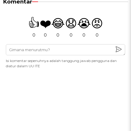
Komentar
👍
❤️
😂
😧
😭
😡
0
0
0
0
0
0
Isi komentar sepenuhnya adalah tanggung jawab pengguna dan
diatur dalam UU ITE