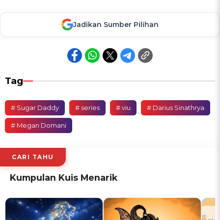
Jadikan Sumber Pilihan
Tag
# Sugar Daddy
# series
# viu
# Darius Sinathrya
# Megan Domani
CARI TAHU
Kumpulan Kuis Menarik