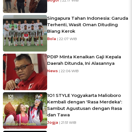
Bogor
| 22:17 WIB
Singapura Tahan Indonesia: Garuda
Terhenti, Wasit Oman Dituding
Biang Kerok
Bola
| 22:07 WIB
PDIP Minta Kenaikan Gaji Kepala
Daerah Ditunda, Ini Alasannya
News
| 22:06 WIB
1O1 STYLE Yogyakarta Malioboro
Kembali dengan 'Rasa Merdeka':
Sambut Agustusan dengan Rasa
dan Tawa
Jogja
| 21:51 WIB