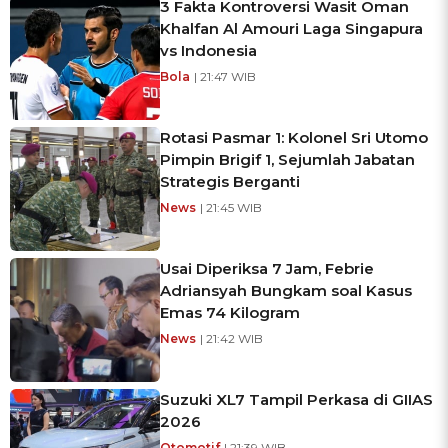
3 Fakta Kontroversi Wasit Oman
Khalfan Al Amouri Laga Singapura
vs Indonesia
Bola
| 21:47 WIB
Rotasi Pasmar 1: Kolonel Sri Utomo
Pimpin Brigif 1, Sejumlah Jabatan
Strategis Berganti
News
| 21:45 WIB
Usai Diperiksa 7 Jam, Febrie
Adriansyah Bungkam soal Kasus
Emas 74 Kilogram
News
| 21:42 WIB
Suzuki XL7 Tampil Perkasa di GIIAS
2026
Otomotif
| 21:39 WIB