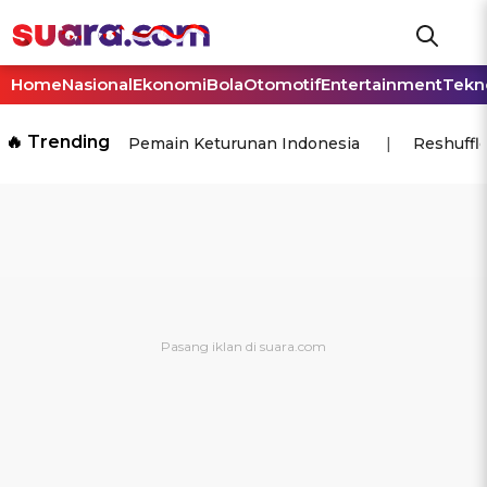
Home
Nasional
Ekonomi
Bola
Otomotif
Entertainment
Tekn
🔥 Trending
Pemain Keturunan Indonesia
Reshuffl