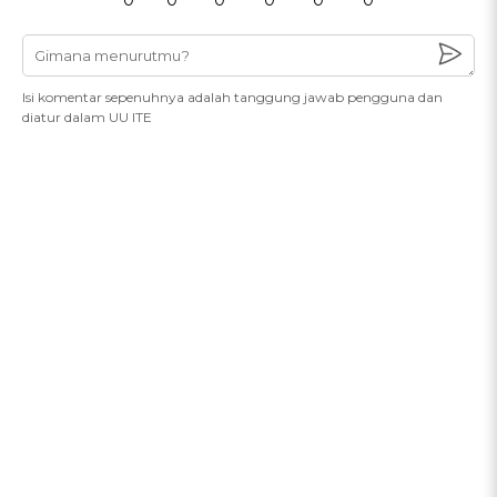
0
0
0
0
0
0
Isi komentar sepenuhnya adalah tanggung jawab pengguna dan
diatur dalam UU ITE