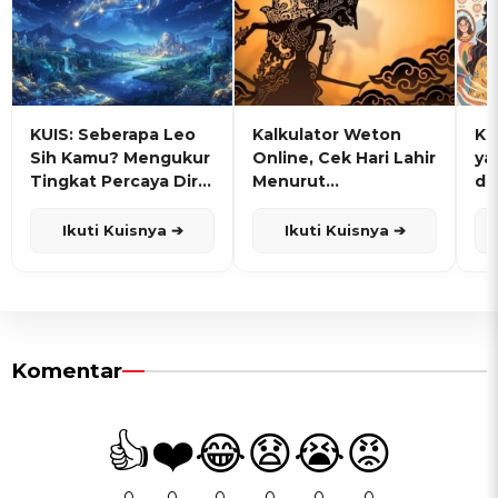
KUIS: Seberapa Leo
Kalkulator Weton
KU
Sih Kamu? Mengukur
Online, Cek Hari Lahir
ya
Tingkat Percaya Diri
Menurut
de
dan Karisma
Penanggalan Jawa
Ikuti Kuisnya ➔
Ikuti Kuisnya ➔
Komentar
👍
❤️
😂
😧
😭
😡