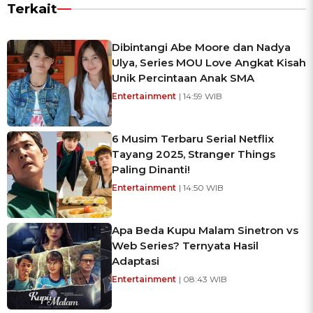
Terkait
Dibintangi Abe Moore dan Nadya
Ulya, Series MOU Love Angkat Kisah
Unik Percintaan Anak SMA
Entertainment
| 14:59 WIB
6 Musim Terbaru Serial Netflix
Tayang 2025, Stranger Things
Paling Dinanti!
Entertainment
| 14:50 WIB
Apa Beda Kupu Malam Sinetron vs
Web Series? Ternyata Hasil
Adaptasi
Entertainment
| 08:43 WIB