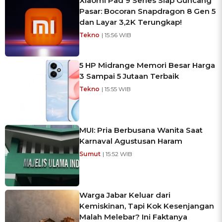
Xiaomi Pad 9 Series Siap Guncang
Pasar: Bocoran Snapdragon 8 Gen 5
dan Layar 3,2K Terungkap!
Tekno
| 15:56 WIB
5 HP Midrange Memori Besar Harga
3 Sampai 5 Jutaan Terbaik
Tekno
| 15:55 WIB
MUI: Pria Berbusana Wanita Saat
Karnaval Agustusan Haram
Sumut
| 15:52 WIB
Warga Jabar Keluar dari
Kemiskinan, Tapi Kok Kesenjangan
Malah Melebar? Ini Faktanya