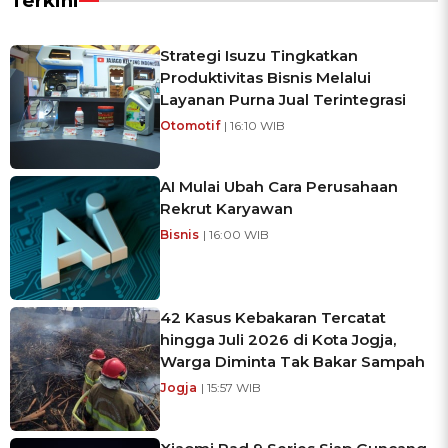
Terkini
Strategi Isuzu Tingkatkan
Produktivitas Bisnis Melalui
Layanan Purna Jual Terintegrasi
Otomotif
| 16:10 WIB
AI Mulai Ubah Cara Perusahaan
Rekrut Karyawan
Bisnis
| 16:00 WIB
42 Kasus Kebakaran Tercatat
hingga Juli 2026 di Kota Jogja,
Warga Diminta Tak Bakar Sampah
Jogja
| 15:57 WIB