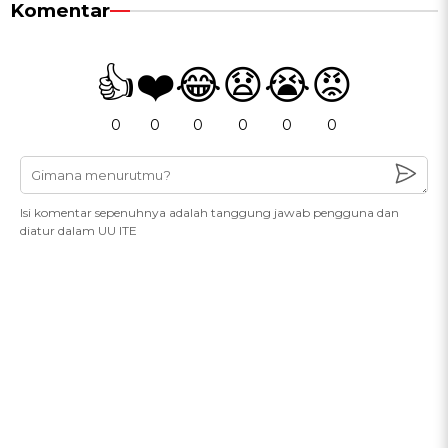
Komentar
👍
❤️
😂
😧
😭
😡
0
0
0
0
0
0
Isi komentar sepenuhnya adalah tanggung jawab pengguna dan
diatur dalam UU ITE