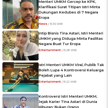
Menteri UMKM Gercep ke KPK,
Klarifikasi Surat Titipan Istri Minta
Dukungan Kedubes di 7 Negara
Eropa
News
| 15:35 WIB
Intip Bisnis Tina Astari, Istri Menteri
UMKM yang Diduga Minta Fasilitas
Negara Buat Tur Eropa
Entertainment
| 15:28 WIB
Istri Menteri UMKM Viral, Publik Tak
Boleh Lupa 4 Kontroversi Keluarga
Pejabat yang Lain
Entertainment
| 15:22 WIB
Kontroversi Istri Menteri UMKM,
Jejak Karier Tina Astari di Dunia
Hiburan: Bukan Orang