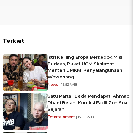
Terkait
Istri Keliling Eropa Berkedok Misi
Budaya, Pukat UGM Skakmat
Menteri UMKM: Penyalahgunaan
Wewenang!
News
| 16:52 WIB
Satu Partai, Beda Pendapat! Ahmad
Dhani Berani Koreksi Fadli Zon Soal
Sejarah
Entertainment
| 15:56 WIB