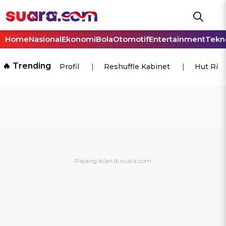
Home
Nasional
Ekonomi
Bola
Otomotif
Entertainment
Tekn
🔥 Trending
Profil
Reshuffle Kabinet
Hut Ri