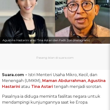
Agustina Hastarini atau Tina Astari dan Fadli Zon (Instagram)
Suara.com -
Istri Menteri Usaha Mikro, Kecil, dan
Menengah (UMKM),
Maman Abdurrahman
,
Agustina
Hastarini
atau
Tina Astari
tengah menjadi sorotan.
Pasalnya ia diduga meminta fasilitas negara untuk
mendampingi kunjungannya saat ke Eropa.