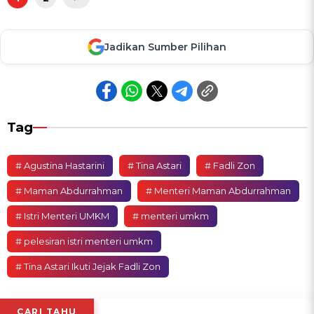
Jadikan Sumber Pilihan
Tag
# Agustina Hastarini
# Tina Astari
# Fadli Zon
# Maman Abdurrahman
# Menteri Maman Abdurrahman
# Istri Menteri UMKM
# menteri umkm
# pelesiran istri menteri umkm
# Tina Astari Ikuti Jejak Fadli Zon
CARI TAHU