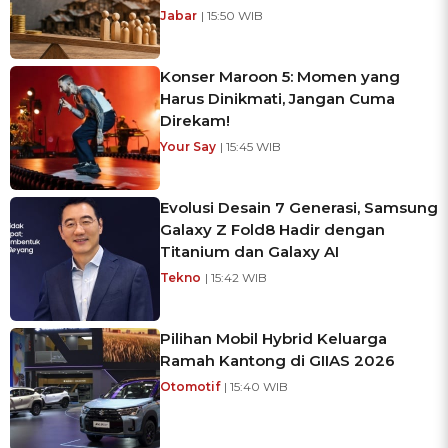
Jabar
| 15:50 WIB
Konser Maroon 5: Momen yang
Harus Dinikmati, Jangan Cuma
Direkam!
Your Say
| 15:45 WIB
Evolusi Desain 7 Generasi, Samsung
Galaxy Z Fold8 Hadir dengan
Titanium dan Galaxy AI
Tekno
| 15:42 WIB
Pilihan Mobil Hybrid Keluarga
Ramah Kantong di GIIAS 2026
Otomotif
| 15:40 WIB