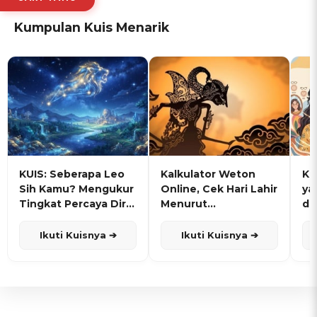
Kumpulan Kuis Menarik
KUIS: Seberapa Leo
Kalkulator Weton
KU
Sih Kamu? Mengukur
Online, Cek Hari Lahir
ya
Tingkat Percaya Diri
Menurut
de
dan Karisma
Penanggalan Jawa
Ikuti Kuisnya ➔
Ikuti Kuisnya ➔