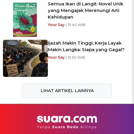
Semua Ikan di Langit: Novel Unik
yang Mengajak Merenungi Arti
Kehidupan
Your Say
| 13:40 WIB
Ijazah Makin Tinggi, Kerja Layak
Makin Langka: Siapa yang Gagal?
Your Say
| 13:30 WIB
LIHAT ARTIKEL LAINNYA