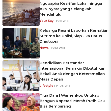
Ngupapira Kearifan Lokal hingga
Aksi Nyata yang Selangkah
Mendahului
Your Say
| 14:11 WIB
Keluarga Resmi Laporkan Kematian
Sutrimo ke Polisi, Siap Jika Harus
Diautopsi
News
| 14:10 WIB
Pendidikan Berstandar
Internasional Semakin Dibutuhkan,
Bekali Anak dengan Keterampilan
Masa Depan
Lifestyle
| 14:08 WIB
Tiga Dara | Wamenkop Ungkap
Bangun Koperasi Merah Putih Gak
Bisa Sembarang