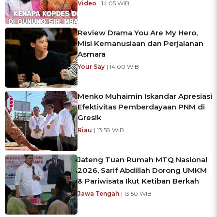
Video
| 14:05 WIB
Review Drama You Are My Hero,
Misi Kemanusiaan dan Perjalanan
Asmara
Your Say
| 14:00 WIB
Menko Muhaimin Iskandar Apresiasi
Efektivitas Pemberdayaan PNM di
Gresik
Riau
| 13:58 WIB
Jateng Tuan Rumah MTQ Nasional
2026, Sarif Abdillah Dorong UMKM
& Pariwisata Ikut Ketiban Berkah
Jawa Tengah
| 13:50 WIB