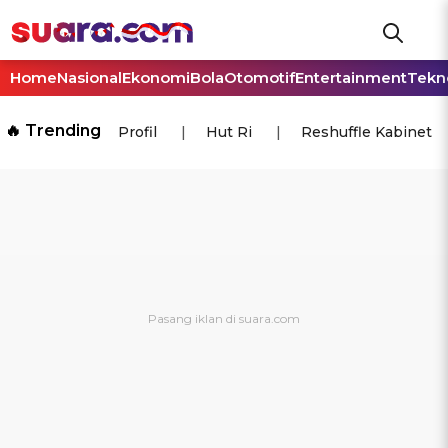
Home
Nasional
Ekonomi
Bola
Otomotif
Entertainment
Tekn
🔥 Trending
Profil
Hut Ri
Reshuffle Kabinet