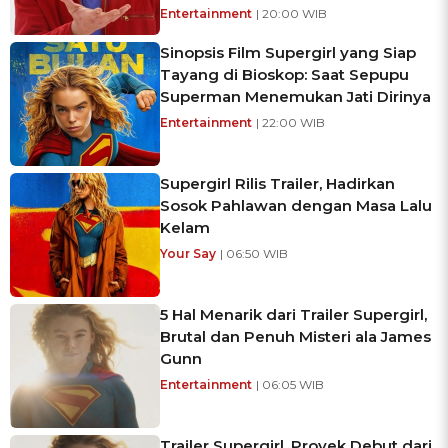
Entertainment
| 20:00 WIB
Sinopsis Film Supergirl yang Siap
Tayang di Bioskop: Saat Sepupu
Superman Menemukan Jati Dirinya
Entertainment
| 22:00 WIB
Supergirl Rilis Trailer, Hadirkan
Sosok Pahlawan dengan Masa Lalu
Kelam
Your Say
| 06:50 WIB
5 Hal Menarik dari Trailer Supergirl,
Brutal dan Penuh Misteri ala James
Gunn
Entertainment
| 06:05 WIB
Trailer Supergirl, Proyek Debut dari