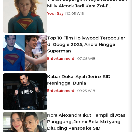
Milly Alcock Jadi Kara Zol-EL
Your Say
| 10:05 WIB
Top 10 Film Hollywood Terpopuler
di Google 2025, Anora Hingga
Superman
Entertainment
| 07:05 WIB
Kabar Duka, Ayah Jerinx SID
Meninggal Dunia
Entertainment
| 09:23 WIB
Nora Alexandra Ikut Tampil di Atas
Panggung, Jerinx Bela Istri yang
Dituding Pansos ke SID