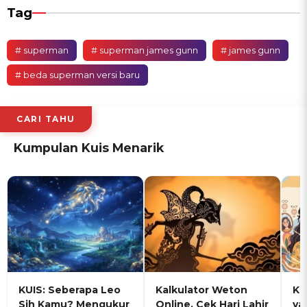
Tag
# superman
# superman james gunn
# james gunn
# beda superman versi baru
CARI TAHU
Kumpulan Kuis Menarik
KUIS: Seberapa Leo
Kalkulator Weton
KU
Sih Kamu? Mengukur
Online, Cek Hari Lahir
ya