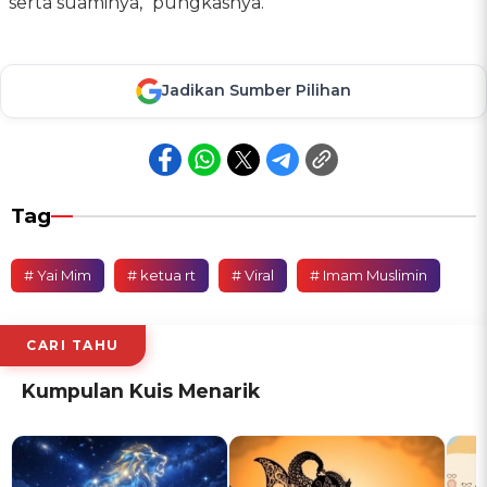
serta suaminya," pungkasnya.
Jadikan Sumber Pilihan
Tag
# Yai Mim
# ketua rt
# Viral
# Imam Muslimin
CARI TAHU
Kumpulan Kuis Menarik