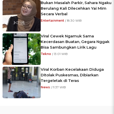
Bukan Masalah Parkir, Sahara Ngaku
Berulang Kali Dilecehkan Yai Mim
Secara Verbal
Entertainment
| 18:30 WIB
Viral Cewek Ngamuk Sama
Kecerdasan Buatan, Gegara Nggak
Bisa Sambungkan Lirik Lagu
Tekno
| 13:01 WIB
Viral Korban Kecelakaan Diduga
Ditolak Puskesmas, Dibiarkan
Tergeletak di Teras
News
| 11:37 WIB