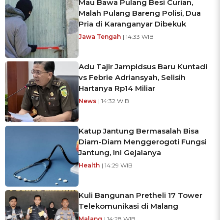
Mau Bawa Pulang Besi Curian,
Malah Pulang Bareng Polisi, Dua
Pria di Karanganyar Dibekuk
Jawa Tengah
| 14:33 WIB
Adu Tajir Jampidsus Baru Kuntadi
vs Febrie Adriansyah, Selisih
Hartanya Rp14 Miliar
News
| 14:32 WIB
Katup Jantung Bermasalah Bisa
Diam-Diam Menggerogoti Fungsi
Jantung, Ini Gejalanya
Health
| 14:29 WIB
Kuli Bangunan Pretheli 17 Tower
Telekomunikasi di Malang
Malang
| 14:28 WIB