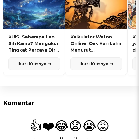
KUIS: Seberapa Leo
Kalkulator Weton
KU
Sih Kamu? Mengukur
Online, Cek Hari Lahir
ya
Tingkat Percaya Diri
Menurut
de
dan Karisma
Penanggalan Jawa
Ikuti Kuisnya ➔
Ikuti Kuisnya ➔
Komentar
👍
❤️
😂
😧
😭
😡
0
0
0
0
0
0