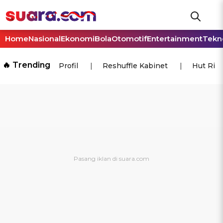
Home
Nasional
Ekonomi
Bola
Otomotif
Entertainment
Tekn
🔥 Trending
Profil
Reshuffle Kabinet
Hut Ri