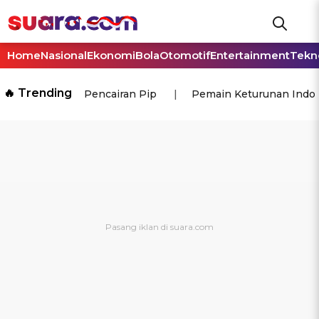
Home
Nasional
Ekonomi
Bola
Otomotif
Entertainment
Tekn
🔥 Trending
Pencairan Pip
Pemain Keturunan Indo