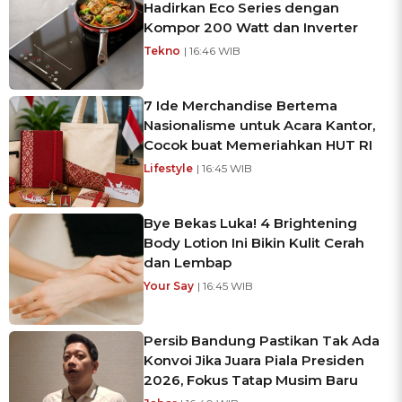
Hadirkan Eco Series dengan
Kompor 200 Watt dan Inverter
Tekno
| 16:46 WIB
7 Ide Merchandise Bertema
Nasionalisme untuk Acara Kantor,
Cocok buat Memeriahkan HUT RI
Lifestyle
| 16:45 WIB
Bye Bekas Luka! 4 Brightening
Body Lotion Ini Bikin Kulit Cerah
dan Lembap
Your Say
| 16:45 WIB
Persib Bandung Pastikan Tak Ada
Konvoi Jika Juara Piala Presiden
2026, Fokus Tatap Musim Baru