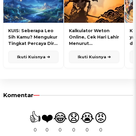
KUIS: Seberapa Leo
Kalkulator Weton
KU
Sih Kamu? Mengukur
Online, Cek Hari Lahir
ya
Tingkat Percaya Diri
Menurut
de
dan Karisma
Penanggalan Jawa
Ikuti Kuisnya ➔
Ikuti Kuisnya ➔
Komentar
👍
❤️
😂
😧
😭
😡
0
0
0
0
0
0