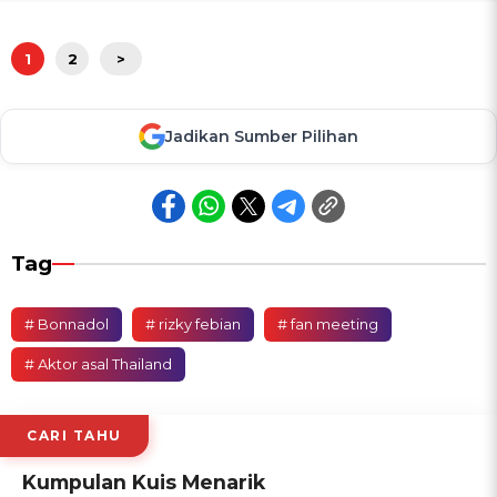
1
2
>
Jadikan Sumber Pilihan
Tag
# Bonnadol
# rizky febian
# fan meeting
# Aktor asal Thailand
CARI TAHU
Kumpulan Kuis Menarik