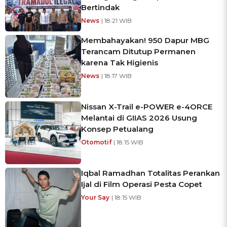
Bertindak
News
| 18:21 WIB
Membahayakan! 950 Dapur MBG
Terancam Ditutup Permanen
karena Tak Higienis
News
| 18:17 WIB
Nissan X-Trail e-POWER e-4ORCE
Melantai di GIIAS 2026 Usung
Konsep Petualang
Otomotif
| 18:15 WIB
Iqbal Ramadhan Totalitas Perankan
Ijal di Film Operasi Pesta Copet
Your Say
| 18:15 WIB