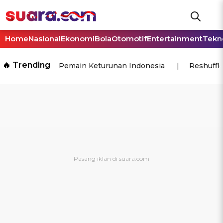
Home
Nasional
Ekonomi
Bola
Otomotif
Entertainment
Tekn
🔥 Trending
Pemain Keturunan Indonesia
Reshuffl