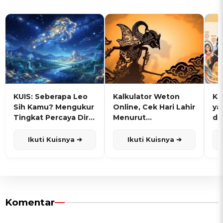
KUIS: Seberapa Leo
Kalkulator Weton
KU
Sih Kamu? Mengukur
Online, Cek Hari Lahir
ya
Tingkat Percaya Diri
Menurut
de
dan Karisma
Penanggalan Jawa
Ikuti Kuisnya ➔
Ikuti Kuisnya ➔
Komentar