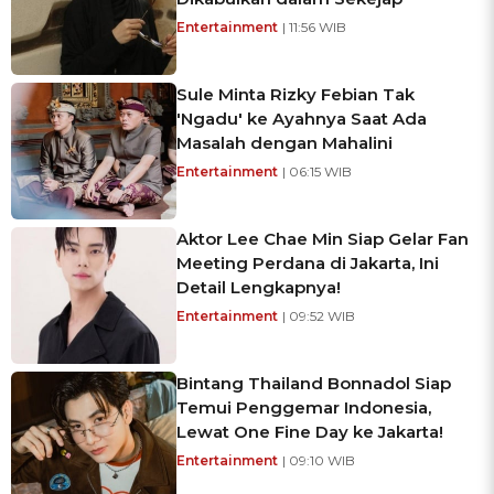
Entertainment
| 11:56 WIB
Sule Minta Rizky Febian Tak
'Ngadu' ke Ayahnya Saat Ada
Masalah dengan Mahalini
Entertainment
| 06:15 WIB
Aktor Lee Chae Min Siap Gelar Fan
Meeting Perdana di Jakarta, Ini
Detail Lengkapnya!
Entertainment
| 09:52 WIB
Bintang Thailand Bonnadol Siap
Temui Penggemar Indonesia,
Lewat One Fine Day ke Jakarta!
Entertainment
| 09:10 WIB