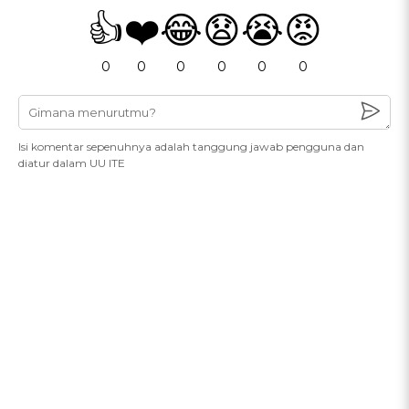
👍
❤️
😂
😧
😭
😡
0
0
0
0
0
0
Isi komentar sepenuhnya adalah tanggung jawab pengguna dan
diatur dalam UU ITE