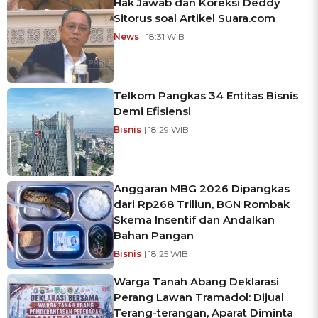
Hak Jawab dan Koreksi Deddy
Sitorus soal Artikel Suara.com
News
| 18:31 WIB
Telkom Pangkas 34 Entitas Bisnis
Demi Efisiensi
Bisnis
| 18:29 WIB
Anggaran MBG 2026 Dipangkas
dari Rp268 Triliun, BGN Rombak
Skema Insentif dan Andalkan
Bahan Pangan
Bisnis
| 18:25 WIB
Warga Tanah Abang Deklarasi
Perang Lawan Tramadol: Dijual
Terang-terangan, Aparat Diminta