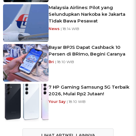
Malaysia Airlines: Pilot yang
Selundupkan Narkoba ke Jakarta
Tidak Bawa Pesawat
News
| 18:14 WIB
Bayar BPJS Dapat Cashback 10
Persen di BRImo, Begini Caranya
Bri
| 18:10 WIB
7 HP Gaming Samsung 5G Terbaik
2026, Mulai Rp2 Jutaan!
Your Say
| 18:10 WIB
LIHAT ARTIKEL LAINNYA