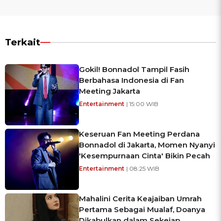
Terkait
Gokil! Bonnadol Tampil Fasih
Berbahasa Indonesia di Fan
Meeting Jakarta
Entertainment
| 15:00 WIB
Keseruan Fan Meeting Perdana
Bonnadol di Jakarta, Momen Nyanyi
'Kesempurnaan Cinta' Bikin Pecah
Entertainment
| 08:25 WIB
Mahalini Cerita Keajaiban Umrah
Pertama Sebagai Mualaf, Doanya
Dikabulkan dalam Sekejap