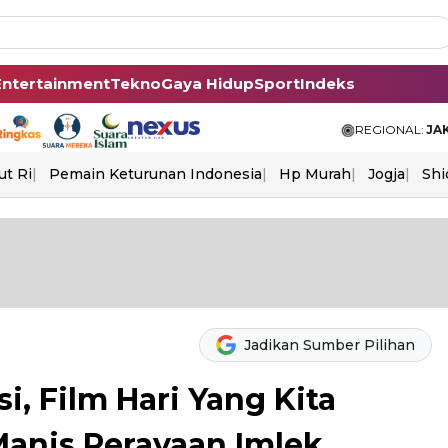
Entertainment
Tekno
Gaya Hidup
Sport
Indeks
REGIONAL:
JA
ut Ri
Pemain Keturunan Indonesia
Hp Murah
Jogja
Shi
Jadikan Sumber Pilihan
i, Film Hari Yang Kita
anis Perayaan Imlek