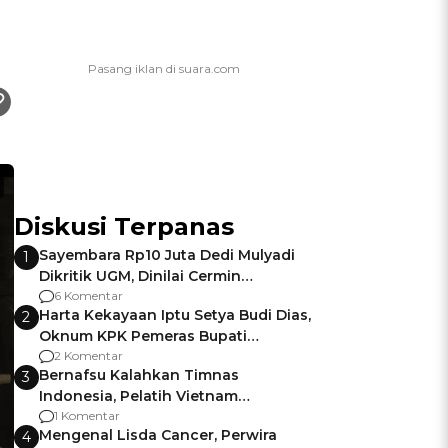
Diskusi Terpanas
Sayembara Rp10 Juta Dedi Mulyadi
1
Dikritik UGM, Dinilai Cermin
Gagalnya Negara Jamin Keamanan
6 Komentar
Harta Kekayaan Iptu Setya Budi Dias,
2
Oknum KPK Pemeras Bupati
Pemalang
2 Komentar
Bernafsu Kalahkan Timnas
3
Indonesia, Pelatih Vietnam
Berencana Pakai Jimat di Pakansari
1 Komentar
Mengenal Lisda Cancer, Perwira
4