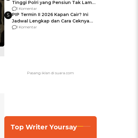
Tinggi Polri yang Pensiun Tak Lama
Usai Jadi Brigjen
1 Komentar
PIP Termin II 2026 Kapan Cair? Ini
5
Jadwal Lengkap dan Cara Ceknya
agar Dana Tidak Hangus!
1 Komentar
Top Writer Yoursay