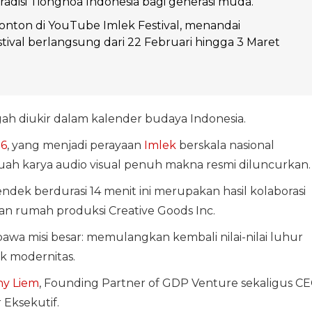
tradisi Tionghoa Indonesia bagi generasi muda.
tonton di YouTube Imlek Festival, menandai
stival berlangsung dari 22 Februari hingga 3 Maret
ah diukir dalam kalender budaya Indonesia.
26
, yang menjadi perayaan
Imlek
berskala nasional
buah karya audio visual penuh makna resmi diluncurkan.
pendek berdurasi 14 menit ini merupakan hasil kolaborasi
an rumah produksi Creative Goods Inc.
awa misi besar: memulangkan kembali nilai-nilai luhur
k modernitas.
y Liem
, Founding Partner of GDP Venture sekaligus C
Eksekutif.