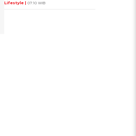
Lifestyle |
07:10 WIB
i