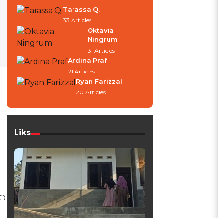
Tarassa Q.
33 Articles
Oktavia
Ningrum
31 Articles
Ardina Praf
21 Articles
Ryan Farizzal
20 Articles
Liks
EO