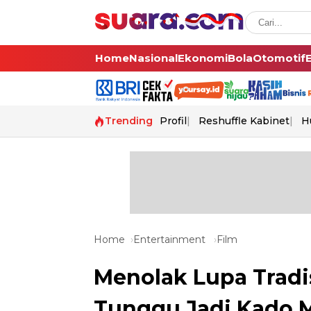
Home
Nasional
Ekonomi
Bola
Otomotif
Trending
Profil
Reshuffle Kabinet
H
Home
Entertainment
Film
Menolak Lupa Tradis
Tunggu Jadi Kado M