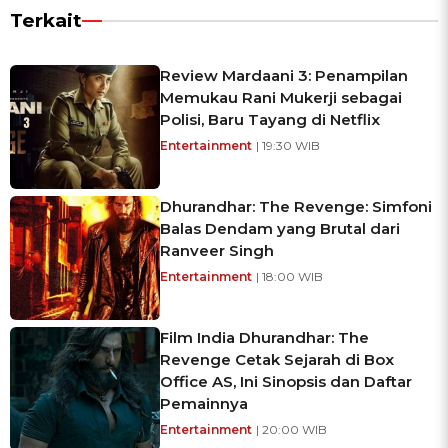
Terkait
Review Mardaani 3: Penampilan
Memukau Rani Mukerji sebagai
Polisi, Baru Tayang di Netflix
Entertainment
| 19:30 WIB
Dhurandhar: The Revenge: Simfoni
Balas Dendam yang Brutal dari
Ranveer Singh
Entertainment
| 18:00 WIB
Film India Dhurandhar: The
Revenge Cetak Sejarah di Box
Office AS, Ini Sinopsis dan Daftar
Pemainnya
Entertainment
| 20:00 WIB