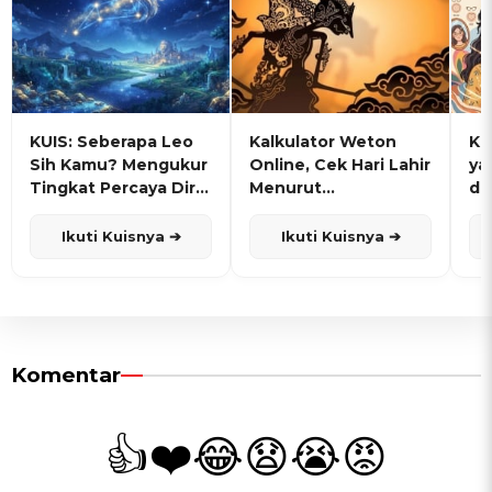
KUIS: Seberapa Leo
Kalkulator Weton
KU
Sih Kamu? Mengukur
Online, Cek Hari Lahir
ya
Tingkat Percaya Diri
Menurut
de
dan Karisma
Penanggalan Jawa
Ikuti Kuisnya ➔
Ikuti Kuisnya ➔
Komentar
👍
❤️
😂
😧
😭
😡