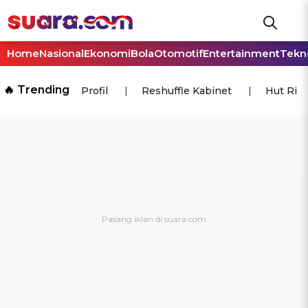
Home
Nasional
Ekonomi
Bola
Otomotif
Entertainment
Tekn
🔥 Trending
Profil
Reshuffle Kabinet
Hut Ri