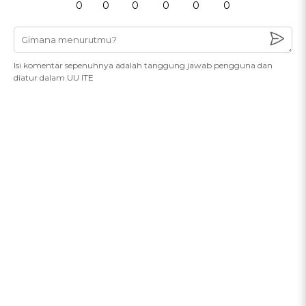
0
0
0
0
0
0
Isi komentar sepenuhnya adalah tanggung jawab pengguna dan
diatur dalam UU ITE