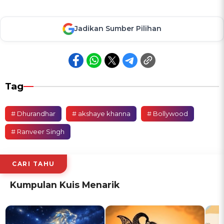
Jadikan Sumber Pilihan
Tag
# Dhurandhar
# akshaye khanna
# Bollywood
# Ranveer Singh
CARI TAHU
Kumpulan Kuis Menarik