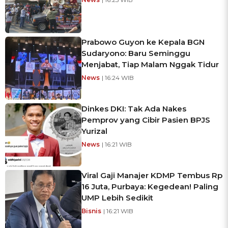
Prabowo Guyon ke Kepala BGN
Sudaryono: Baru Seminggu
Menjabat, Tiap Malam Nggak Tidur
News
| 16:24 WIB
Dinkes DKI: Tak Ada Nakes
Pemprov yang Cibir Pasien BPJS
Yurizal
News
| 16:21 WIB
Viral Gaji Manajer KDMP Tembus Rp
16 Juta, Purbaya: Kegedean! Paling
UMP Lebih Sedikit
Bisnis
| 16:21 WIB