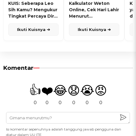
KUIS: Seberapa Leo
Kalkulator Weton
KU
Sih Kamu? Mengukur
Online, Cek Hari Lahir
ya
Tingkat Percaya Diri
Menurut
de
dan Karisma
Penanggalan Jawa
Ikuti Kuisnya ➔
Ikuti Kuisnya ➔
Komentar
👍
❤️
😂
😧
😭
😡
0
0
0
0
0
0
Isi komentar sepenuhnya adalah tanggung jawab pengguna dan
diatur dalam UU ITE