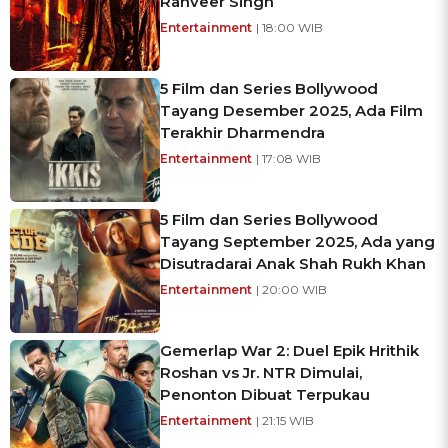
Ranveer Singh
Entertainment
| 18:00 WIB
5 Film dan Series Bollywood
Tayang Desember 2025, Ada Film
Terakhir Dharmendra
Entertainment
| 17:08 WIB
5 Film dan Series Bollywood
Tayang September 2025, Ada yang
Disutradarai Anak Shah Rukh Khan
Entertainment
| 20:00 WIB
Gemerlap War 2: Duel Epik Hrithik
Roshan vs Jr. NTR Dimulai,
Penonton Dibuat Terpukau
Entertainment
| 21:15 WIB