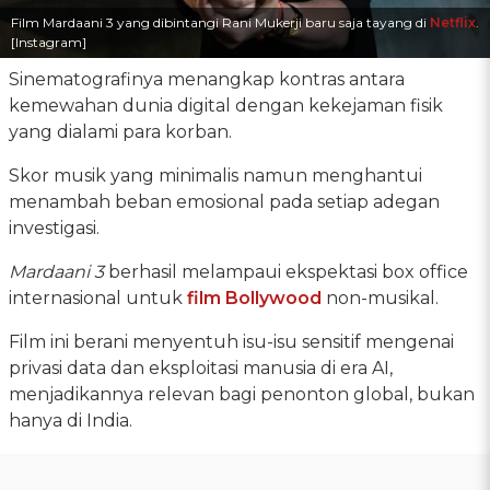
Film Mardaani 3 yang dibintangi Rani Mukerji baru saja tayang di
Netflix
.
[Instagram]
Sinematografinya menangkap kontras antara
kemewahan dunia digital dengan kekejaman fisik
yang dialami para korban.
Skor musik yang minimalis namun menghantui
menambah beban emosional pada setiap adegan
investigasi.
Mardaani 3
berhasil melampaui ekspektasi box office
internasional untuk
film Bollywood
non-musikal.
Film ini berani menyentuh isu-isu sensitif mengenai
privasi data dan eksploitasi manusia di era AI,
menjadikannya relevan bagi penonton global, bukan
hanya di India.