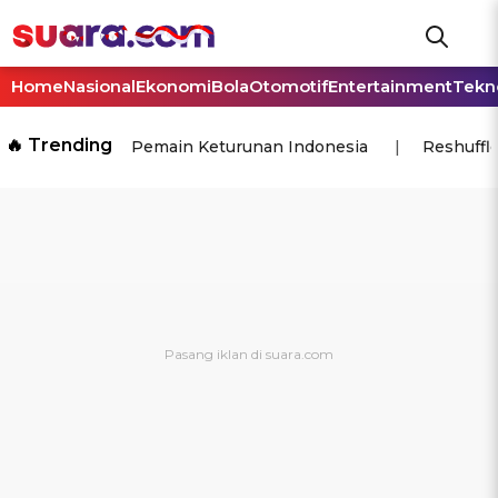
Home
Nasional
Ekonomi
Bola
Otomotif
Entertainment
Tekn
🔥 Trending
Pemain Keturunan Indonesia
Reshuffl