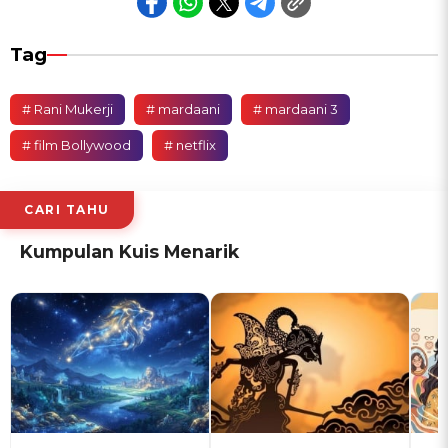
Tag
# Rani Mukerji
# mardaani
# mardaani 3
# film Bollywood
# netflix
CARI TAHU
Kumpulan Kuis Menarik