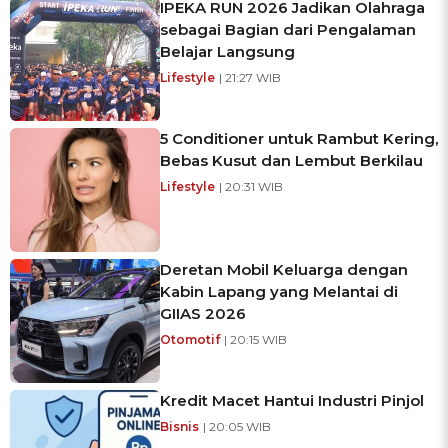
IPEKA RUN 2026 Jadikan Olahraga
sebagai Bagian dari Pengalaman
Belajar Langsung
Lifestyle
| 21:27 WIB
5 Conditioner untuk Rambut Kering,
Bebas Kusut dan Lembut Berkilau
Lifestyle
| 20:31 WIB
Deretan Mobil Keluarga dengan
Kabin Lapang yang Melantai di
GIIAS 2026
Otomotif
| 20:15 WIB
Kredit Macet Hantui Industri Pinjol
Bisnis
| 20:05 WIB