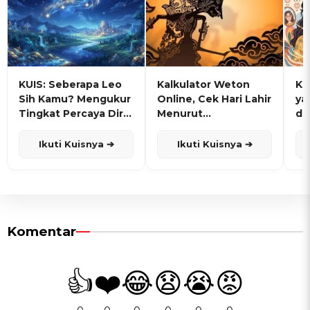
KUIS: Seberapa Leo
Kalkulator Weton
KU
Sih Kamu? Mengukur
Online, Cek Hari Lahir
ya
Tingkat Percaya Diri
Menurut
de
dan Karisma
Penanggalan Jawa
Ikuti Kuisnya ➔
Ikuti Kuisnya ➔
Komentar
👍
❤️
😂
😧
😭
😡