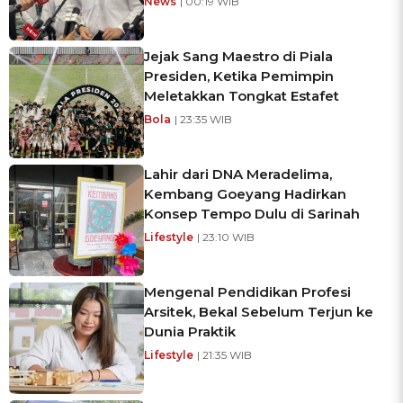
News
| 00:19 WIB
Jejak Sang Maestro di Piala
Presiden, Ketika Pemimpin
Meletakkan Tongkat Estafet
Bola
| 23:35 WIB
Lahir dari DNA Meradelima,
Kembang Goeyang Hadirkan
Konsep Tempo Dulu di Sarinah
Lifestyle
| 23:10 WIB
Mengenal Pendidikan Profesi
Arsitek, Bekal Sebelum Terjun ke
Dunia Praktik
Lifestyle
| 21:35 WIB