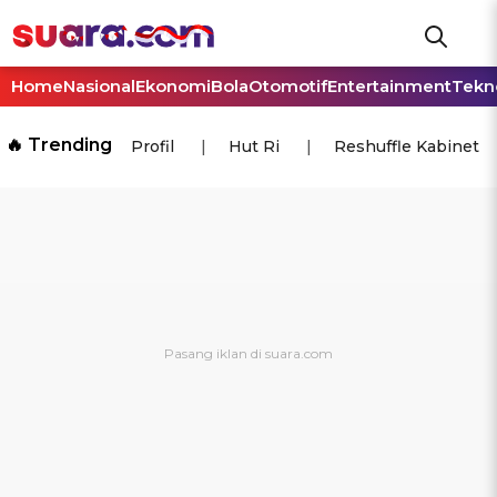
Home
Nasional
Ekonomi
Bola
Otomotif
Entertainment
Tekn
🔥 Trending
Profil
Hut Ri
Reshuffle Kabinet