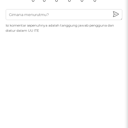
0
0
0
0
0
0
Isi komentar sepenuhnya adalah tanggung jawab pengguna dan
diatur dalam UU ITE