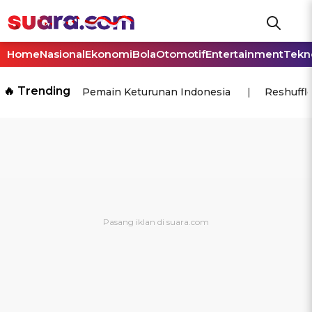
Home
Nasional
Ekonomi
Bola
Otomotif
Entertainment
Tekn
🔥 Trending
Pemain Keturunan Indonesia
Reshuffl