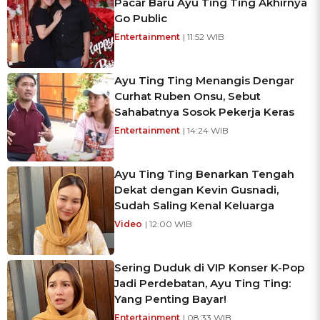
Pacar Baru Ayu Ting Ting Akhirnya
Go Public
Entertainment
| 11:52 WIB
Ayu Ting Ting Menangis Dengar
Curhat Ruben Onsu, Sebut
Sahabatnya Sosok Pekerja Keras
Entertainment
| 14:24 WIB
Ayu Ting Ting Benarkan Tengah
Dekat dengan Kevin Gusnadi,
Sudah Saling Kenal Keluarga
Video
| 12:00 WIB
Sering Duduk di VIP Konser K-Pop
Jadi Perdebatan, Ayu Ting Ting:
Yang Penting Bayar!
Entertainment
| 08:33 WIB