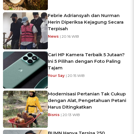
Febrie Adriansyah dan Nurman
Herin Diperiksa Kejagung Secara
Terpisah
News
| 20:16 WIB
Cari HP Kamera Terbaik 5 Jutaan?
Ini 5 Pilihan dengan Foto Paling
Tajam
Your Say
| 20:15 WIB
Modernisasi Pertanian Tak Cukup
dengan Alat, Pengetahuan Petani
Harus Ditingkatkan
Bisnis
| 20:13 WIB
BUMN Hanya Tersisa 250