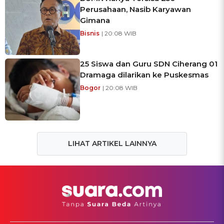
Perusahaan, Nasib Karyawan
Gimana
Bisnis
| 20:08 WIB
25 Siswa dan Guru SDN Ciherang 01
Dramaga dilarikan ke Puskesmas
Bogor
| 20:08 WIB
LIHAT ARTIKEL LAINNYA