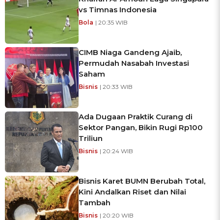
vs Timnas Indonesia
Bola
| 20:35 WIB
CIMB Niaga Gandeng Ajaib,
Permudah Nasabah Investasi
Saham
Bisnis
| 20:33 WIB
Ada Dugaan Praktik Curang di
Sektor Pangan, Bikin Rugi Rp100
Triliun
Bisnis
| 20:24 WIB
Bisnis Karet BUMN Berubah Total,
Kini Andalkan Riset dan Nilai
Tambah
Bisnis
| 20:20 WIB