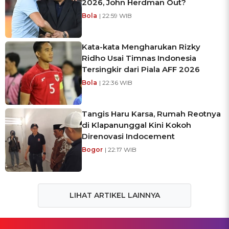
2026, John Herdman Out?
Bola
| 22:59 WIB
Kata-kata Mengharukan Rizky
Ridho Usai Timnas Indonesia
Tersingkir dari Piala AFF 2026
Bola
| 22:36 WIB
Tangis Haru Karsa, Rumah Reotnya
di Klapanunggal Kini Kokoh
Direnovasi Indocement
Bogor
| 22:17 WIB
LIHAT ARTIKEL LAINNYA