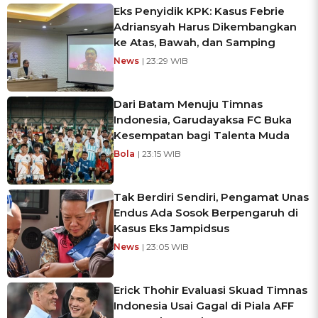
Eks Penyidik KPK: Kasus Febrie
Adriansyah Harus Dikembangkan
ke Atas, Bawah, dan Samping
News
| 23:29 WIB
Dari Batam Menuju Timnas
Indonesia, Garudayaksa FC Buka
Kesempatan bagi Talenta Muda
Bola
| 23:15 WIB
Tak Berdiri Sendiri, Pengamat Unas
Endus Ada Sosok Berpengaruh di
Kasus Eks Jampidsus
News
| 23:05 WIB
Erick Thohir Evaluasi Skuad Timnas
Indonesia Usai Gagal di Piala AFF