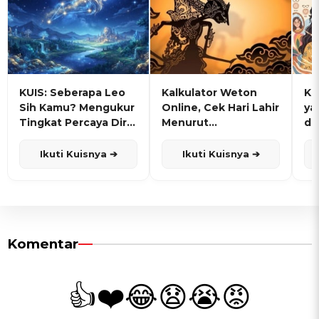
KUIS: Seberapa Leo
Kalkulator Weton
KU
Sih Kamu? Mengukur
Online, Cek Hari Lahir
ya
Tingkat Percaya Diri
Menurut
de
dan Karisma
Penanggalan Jawa
Ikuti Kuisnya ➔
Ikuti Kuisnya ➔
Komentar
👍
❤️
😂
😧
😭
😡