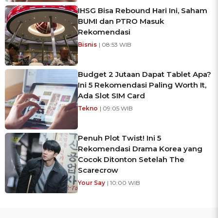
IHSG Bisa Rebound Hari Ini, Saham
BUMI dan PTRO Masuk
Rekomendasi
Bisnis
| 08:53 WIB
Budget 2 Jutaan Dapat Tablet Apa?
Ini 5 Rekomendasi Paling Worth It,
Ada Slot SIM Card
Tekno
| 09:05 WIB
Penuh Plot Twist! Ini 5
Rekomendasi Drama Korea yang
Cocok Ditonton Setelah The
Scarecrow
Your Say
| 10:00 WIB