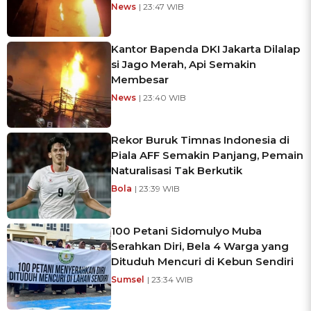
News
| 23:47 WIB
Kantor Bapenda DKI Jakarta Dilalap
si Jago Merah, Api Semakin
Membesar
News
| 23:40 WIB
Rekor Buruk Timnas Indonesia di
Piala AFF Semakin Panjang, Pemain
Naturalisasi Tak Berkutik
Bola
| 23:39 WIB
100 Petani Sidomulyo Muba
Serahkan Diri, Bela 4 Warga yang
Dituduh Mencuri di Kebun Sendiri
Sumsel
| 23:34 WIB