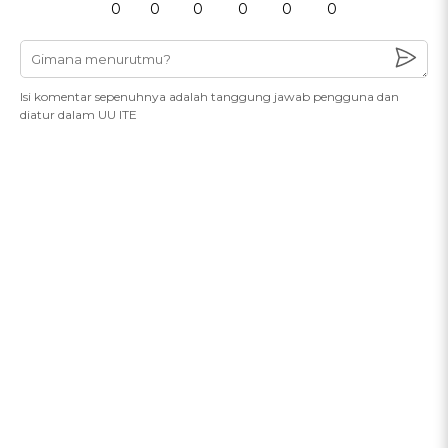
0
0
0
0
0
0
Isi komentar sepenuhnya adalah tanggung jawab pengguna dan
diatur dalam UU ITE