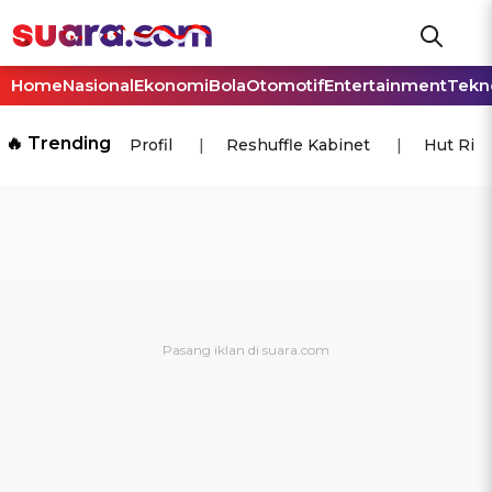
Home
Nasional
Ekonomi
Bola
Otomotif
Entertainment
Tekn
🔥 Trending
Profil
Reshuffle Kabinet
Hut Ri