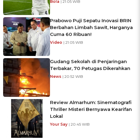
Bola
| 21:05 WIB
Prabowo Puji Sepatu Inovasi BRIN
Berbahan Limbah Sawit, Harganya
Cuma 60 Ribuan!
Video
| 21:05 WIB
Gudang Sekolah di Penjaringan
Terbakar, 70 Petugas Dikerahkan
News
| 20:52 WIB
Review Almarhum: Sinematografi
Thriller Misteri Bernyawa Kearifan
Lokal
Your Say
| 20:45 WIB