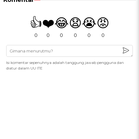
👍
❤️
😂
😧
😭
😡
0
0
0
0
0
0
Isi komentar sepenuhnya adalah tanggung jawab pengguna dan
diatur dalam UU ITE