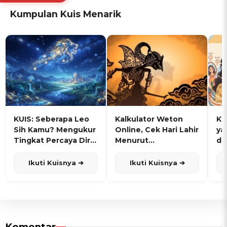
Kumpulan Kuis Menarik
KUIS: Seberapa Leo
Kalkulator Weton
KU
Sih Kamu? Mengukur
Online, Cek Hari Lahir
ya
Tingkat Percaya Diri
Menurut
de
dan Karisma
Penanggalan Jawa
Ikuti Kuisnya ➔
Ikuti Kuisnya ➔
Komentar