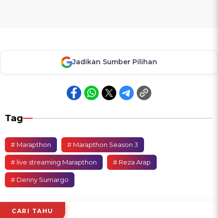
Jadikan Sumber Pilihan
Tag
# Marapthon
# Marapthon Season 3
# live streaming Marapthon
# Reza Arap
# Denny Sumargo
CARI TAHU