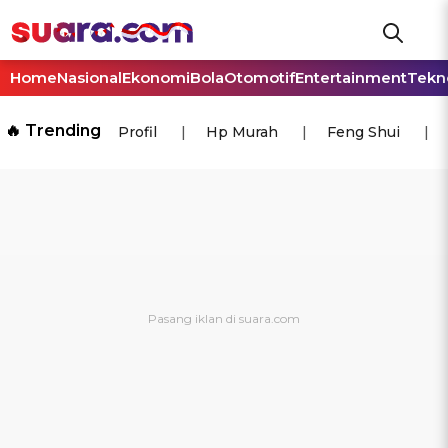
Home
Nasional
Ekonomi
Bola
Otomotif
Entertainment
Tekn
🔥 Trending
Profil
Hp Murah
Feng Shui