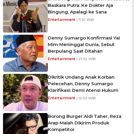
Baskara Putra: Ke Dokter Aja
Bingung, Apalagi ke Sana
Entertainment
| 11:10 WIB
Denny Sumargo Konfirmasi Yai
Mim Meninggal Dunia, Sebut
Berpulang Saat Ditahan
Entertainment
| 21:02 WIB
Dikritik Undang Anak Korban
Pelecehan, Denny Sumargo
Klarifikasi: Demi Atensi Hukum
Entertainment
| 12:02 WIB
Borong Burger Aldi Taher, Reza
Arap Malah Dikirim Produk
Kompetitor