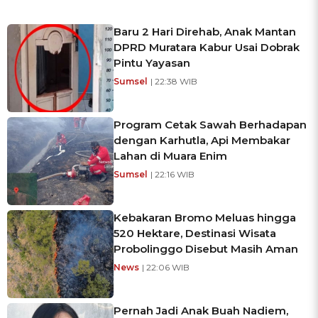
Baru 2 Hari Direhab, Anak Mantan
DPRD Muratara Kabur Usai Dobrak
Pintu Yayasan
Sumsel
| 22:38 WIB
Program Cetak Sawah Berhadapan
dengan Karhutla, Api Membakar
Lahan di Muara Enim
Sumsel
| 22:16 WIB
Kebakaran Bromo Meluas hingga
520 Hektare, Destinasi Wisata
Probolinggo Disebut Masih Aman
News
| 22:06 WIB
Pernah Jadi Anak Buah Nadiem,