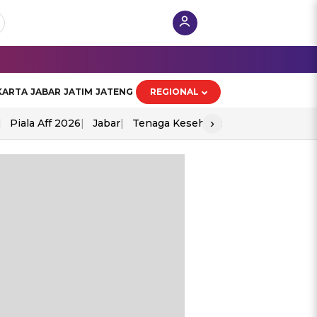
KARTA
JABAR
JATIM
JATENG
REGIONAL
›
Piala Aff 2026
Jabar
Tenaga Kesehatan
Ppad