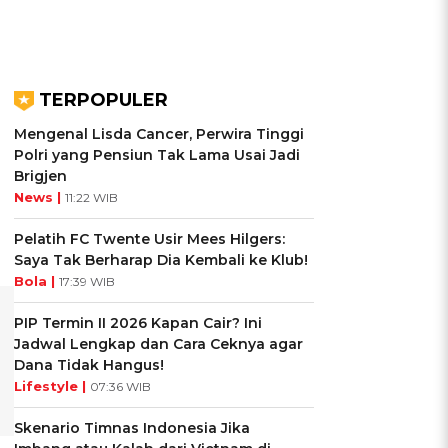
TERPOPULER
Mengenal Lisda Cancer, Perwira Tinggi
Polri yang Pensiun Tak Lama Usai Jadi
Brigjen
News |
11:22 WIB
Pelatih FC Twente Usir Mees Hilgers:
Saya Tak Berharap Dia Kembali ke Klub!
Bola |
17:39 WIB
PIP Termin II 2026 Kapan Cair? Ini
Jadwal Lengkap dan Cara Ceknya agar
Dana Tidak Hangus!
Lifestyle |
07:36 WIB
Skenario Timnas Indonesia Jika