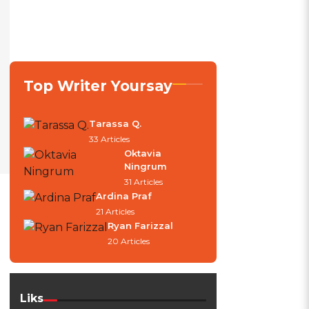
Top Writer Yoursay
Tarassa Q.
33 Articles
Oktavia
Ningrum
31 Articles
Ardina Praf
21 Articles
Ryan Farizzal
20 Articles
Liks