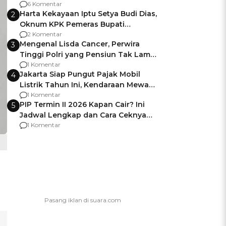
Gagalnya Negara Jamin Keamanan
6 Komentar
Harta Kekayaan Iptu Setya Budi Dias,
2
Oknum KPK Pemeras Bupati
Pemalang
2 Komentar
Mengenal Lisda Cancer, Perwira
3
Tinggi Polri yang Pensiun Tak Lama
Usai Jadi Brigjen
1 Komentar
Jakarta Siap Pungut Pajak Mobil
4
Listrik Tahun Ini, Kendaraan Mewah
Kena hingga 75% PKB
1 Komentar
PIP Termin II 2026 Kapan Cair? Ini
5
Jadwal Lengkap dan Cara Ceknya
agar Dana Tidak Hangus!
1 Komentar