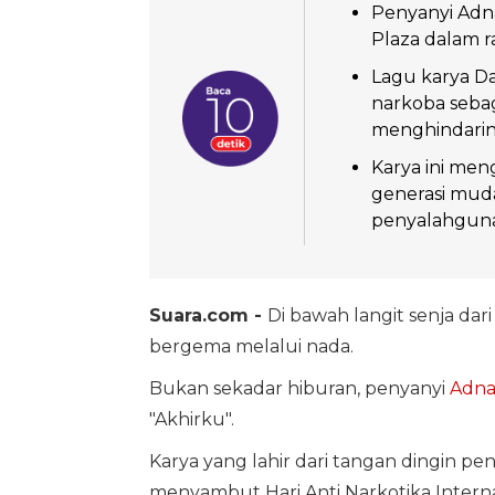
Penyanyi Adnan
Plaza dalam r
Lagu karya Da
narkoba sebag
menghindarin
Karya ini men
generasi mud
penyalahguna
Suara.com -
Di bawah langit senja dar
bergema melalui nada.
Bukan sekadar hiburan, penyanyi
Adna
"Akhirku".
Karya yang lahir dari tangan dingin pen
menyambut Hari Anti Narkotika Internas