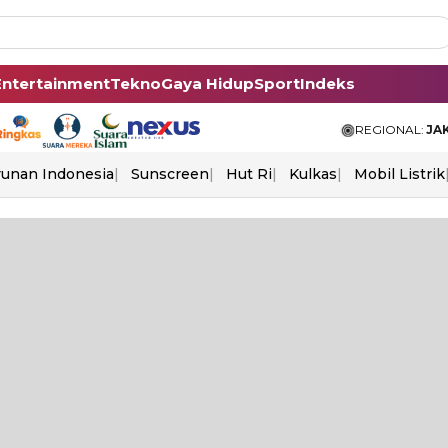
Entertainment
Tekno
Gaya Hidup
Sport
Indeks
REGIONAL:
JA
unan Indonesia
Sunscreen
Hut Ri
Kulkas
Mobil Listrik