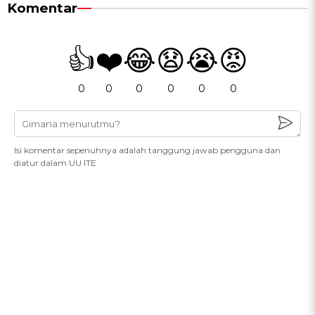
Komentar
👍
❤️
😂
😧
😭
😡
0
0
0
0
0
0
Isi komentar sepenuhnya adalah tanggung jawab pengguna dan
diatur dalam UU ITE