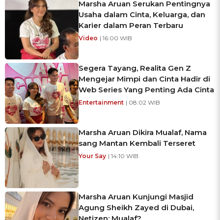
Marsha Aruan Serukan Pentingnya
Usaha dalam Cinta, Keluarga, dan
Karier dalam Peran Terbaru
Video
| 16:00 WIB
Segera Tayang, Realita Gen Z
Mengejar Mimpi dan Cinta Hadir di
Web Series Yang Penting Ada Cinta
Entertainment
| 08:02 WIB
Marsha Aruan Dikira Mualaf, Nama
sang Mantan Kembali Terseret
Your Say
| 14:10 WIB
Marsha Aruan Kunjungi Masjid
Agung Sheikh Zayed di Dubai,
Netizen: Mualaf?