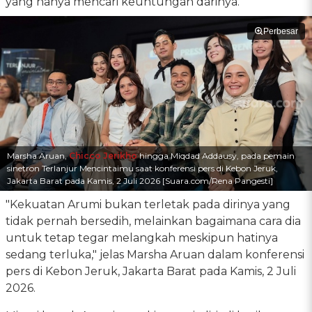
yang hanya mencari keuntungan darinya.
Perbesar
Marsha Aruan,
Chicco Jerikho
hingga Miqdad Addausy, pada pemain
sinetron Terlanjur Mencintaimu saat konferensi pers di Kebon Jeruk,
Jakarta Barat pada Kamis, 2 Juli 2026 [Suara.com/Rena Pangesti]
"Kekuatan Arumi bukan terletak pada dirinya yang
tidak pernah bersedih, melainkan bagaimana cara dia
untuk tetap tegar melangkah meskipun hatinya
sedang terluka," jelas Marsha Aruan dalam konferensi
pers di Kebon Jeruk, Jakarta Barat pada Kamis, 2 Juli
2026.