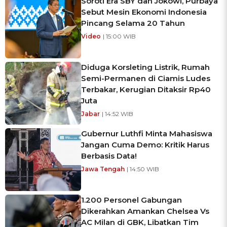
Soroti Era SBY dan Jokowi, Purbaya
Sebut Mesin Ekonomi Indonesia
Pincang Selama 20 Tahun
Video
| 15:00 WIB
Diduga Korsleting Listrik, Rumah
Semi-Permanen di Ciamis Ludes
Terbakar, Kerugian Ditaksir Rp40
Juta
Jabar
| 14:52 WIB
Gubernur Luthfi Minta Mahasiswa
Jangan Cuma Demo: Kritik Harus
Berbasis Data!
Jawa Tengah
| 14:50 WIB
1.200 Personel Gabungan
Dikerahkan Amankan Chelsea Vs
AC Milan di GBK, Libatkan Tim