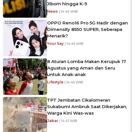
Jibom hingga K-9
News
| 14:49 WIB
OPPO Reno16 Pro 5G Hadir dengan
Dimensity 8550 SUPER, Seberapa
Menarik?
Your Say
| 14:45 WIB
8 Aturan Lomba Makan Kerupuk 17
Agustus yang Aman dan Seru
untuk Anak-anak
Lifestyle
| 14:45 WIB
TPT Jembatan Cikalomeran
Sukabumi Ambruk Saat Dikerjakan,
Warga Kini Was-was
Jabar
| 14:41 WIB