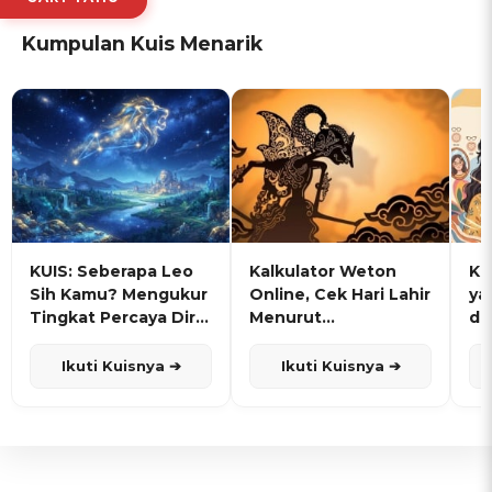
Kumpulan Kuis Menarik
KUIS: Seberapa Leo
Kalkulator Weton
KU
Sih Kamu? Mengukur
Online, Cek Hari Lahir
ya
Tingkat Percaya Diri
Menurut
de
dan Karisma
Penanggalan Jawa
Ikuti Kuisnya ➔
Ikuti Kuisnya ➔