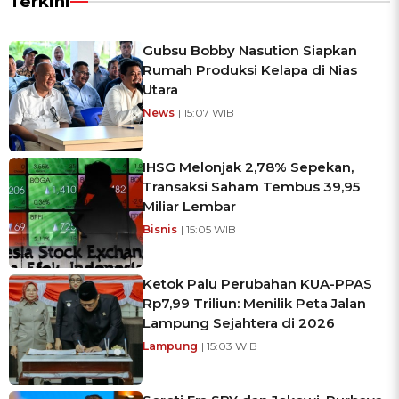
Terkini
Gubsu Bobby Nasution Siapkan
Rumah Produksi Kelapa di Nias
Utara
News
| 15:07 WIB
IHSG Melonjak 2,78% Sepekan,
Transaksi Saham Tembus 39,95
Miliar Lembar
Bisnis
| 15:05 WIB
Ketok Palu Perubahan KUA-PPAS
Rp7,99 Triliun: Menilik Peta Jalan
Lampung Sejahtera di 2026
Lampung
| 15:03 WIB