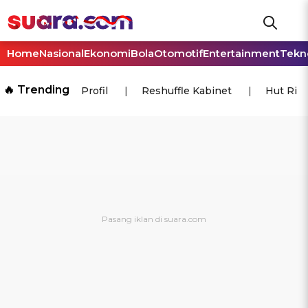
Home
Nasional
Ekonomi
Bola
Otomotif
Entertainment
Tekn
🔥 Trending
Profil
Reshuffle Kabinet
Hut Ri