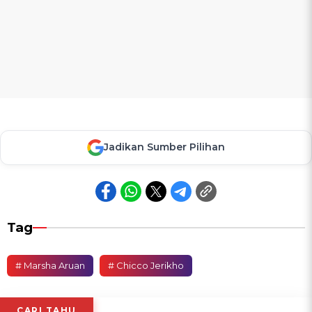
Jadikan Sumber Pilihan
Tag
# Marsha Aruan
# Chicco Jerikho
CARI TAHU