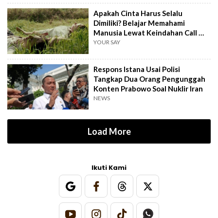
Apakah Cinta Harus Selalu
Dimiliki? Belajar Memahami
Manusia Lewat Keindahan Call Me
by Your Name
YOUR SAY
Respons Istana Usai Polisi
Tangkap Dua Orang Pengunggah
Konten Prabowo Soal Nuklir Iran
NEWS
Load More
Ikuti Kami