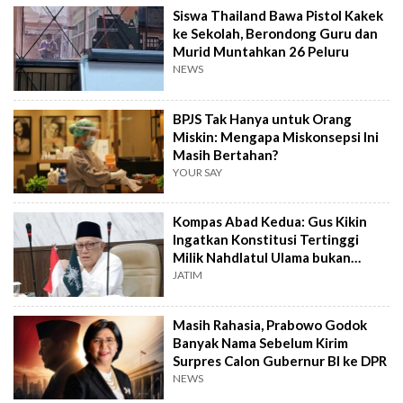
Siswa Thailand Bawa Pistol Kakek
ke Sekolah, Berondong Guru dan
Murid Muntahkan 26 Peluru
NEWS
BPJS Tak Hanya untuk Orang
Miskin: Mengapa Miskonsepsi Ini
Masih Bertahan?
YOUR SAY
Kompas Abad Kedua: Gus Kikin
Ingatkan Konstitusi Tertinggi
Milik Nahdlatul Ulama bukan
AD/ART
JATIM
Masih Rahasia, Prabowo Godok
Banyak Nama Sebelum Kirim
Surpres Calon Gubernur BI ke DPR
NEWS