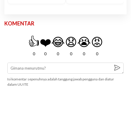
KOMENTAR
👍
❤️
😂
😧
😭
😡
0
0
0
0
0
0
Isi komentar sepenuhnya adalah tanggung jawab pengguna dan diatur
dalam UU ITE