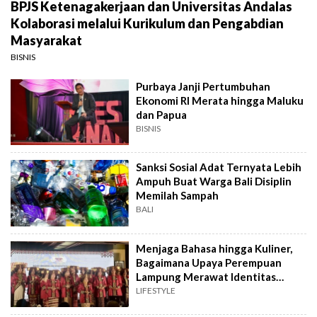
BPJS Ketenagakerjaan dan Universitas Andalas
Kolaborasi melalui Kurikulum dan Pengabdian
Masyarakat
BISNIS
Purbaya Janji Pertumbuhan
Ekonomi RI Merata hingga Maluku
dan Papua
BISNIS
Sanksi Sosial Adat Ternyata Lebih
Ampuh Buat Warga Bali Disiplin
Memilah Sampah
BALI
Menjaga Bahasa hingga Kuliner,
Bagaimana Upaya Perempuan
Lampung Merawat Identitas
Budaya?
LIFESTYLE