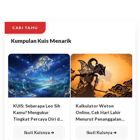
CARI TAHU
Kumpulan Kuis Menarik
KUIS: Seberapa Leo Sih
Kalkulator Weton
Kamu? Mengukur
Online, Cek Hari Lahir
Tingkat Percaya Diri dan
Menurut Penanggalan
Karisma
Jawa
Ikuti Kuisnya ➔
Ikuti Kuisnya ➔