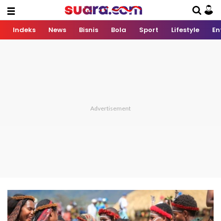
Indeks
News
Bisnis
Bola
Sport
Lifestyle
En