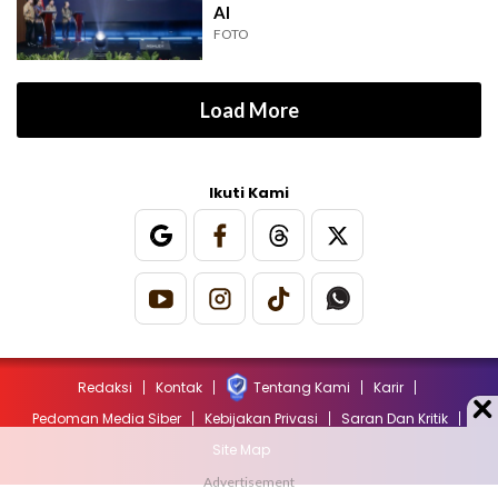
AI
FOTO
Load More
Ikuti Kami
Redaksi
Kontak
Tentang Kami
Karir
Pedoman Media Siber
Kebijakan Privasi
Saran Dan Kritik
Site Map