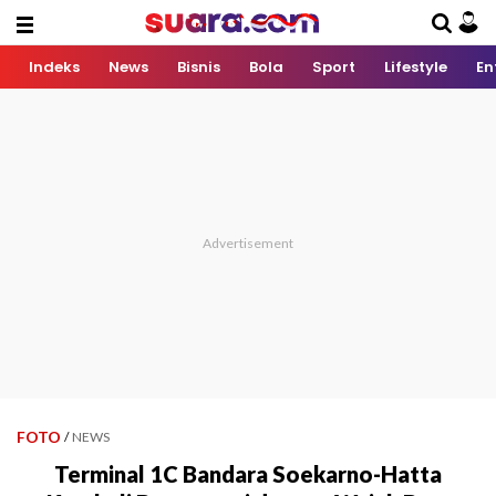
Indeks
News
Bisnis
Bola
Sport
Lifestyle
En
FOTO
/
NEWS
Terminal 1C Bandara Soekarno-Hatta