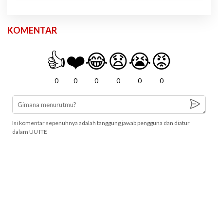
KOMENTAR
👍
❤️
😂
😧
😭
😡
0
0
0
0
0
0
Isi komentar sepenuhnya adalah tanggung jawab pengguna dan diatur
dalam UU ITE