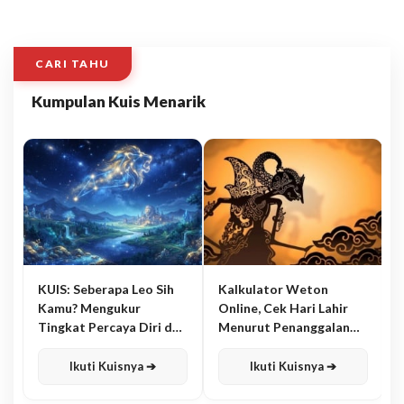
CARI TAHU
Kumpulan Kuis Menarik
KUIS: Seberapa Leo Sih
Kalkulator Weton
Kamu? Mengukur
Online, Cek Hari Lahir
Tingkat Percaya Diri dan
Menurut Penanggalan
Karisma
Jawa
Ikuti Kuisnya ➔
Ikuti Kuisnya ➔