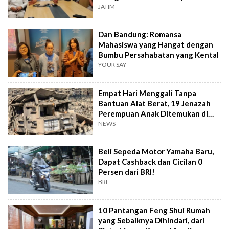
JATIM
Dan Bandung: Romansa
Mahasiswa yang Hangat dengan
Bumbu Persahabatan yang Kental
YOUR SAY
Empat Hari Menggali Tanpa
Bantuan Alat Berat, 19 Jenazah
Perempuan Anak Ditemukan di
Gaza
NEWS
Beli Sepeda Motor Yamaha Baru,
Dapat Cashback dan Cicilan 0
Persen dari BRI!
BRI
10 Pantangan Feng Shui Rumah
yang Sebaiknya Dihindari, dari