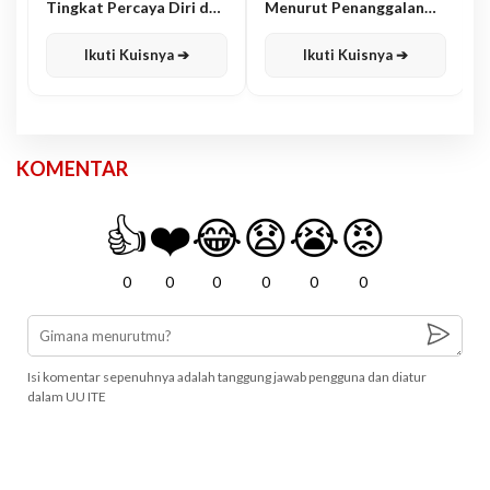
Tingkat Percaya Diri dan
Menurut Penanggalan
Karisma
Jawa
Ikuti Kuisnya ➔
Ikuti Kuisnya ➔
KOMENTAR
👍
❤️
😂
😧
😭
😡
0
0
0
0
0
0
Isi komentar sepenuhnya adalah tanggung jawab pengguna dan diatur
dalam UU ITE