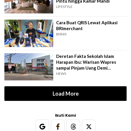
Pintu hingga Kamar Mandi
LIFESTYLE
Cara Buat QRIS Lewat Aplikasi
BRImerchant
BISNIS
Deretan Fakta Sekolah Islam
Harapan Ibu: Warisan Wapres
sampai Pinjam Uang Demi
Lapangan Padel
NEWS
Load More
Ikuti Kami