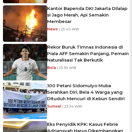
Kantor Bapenda DKI Jakarta Dilalap
si Jago Merah, Api Semakin
Membesar
News
| 23:40 WIB
Rekor Buruk Timnas Indonesia di
Piala AFF Semakin Panjang, Pemain
Naturalisasi Tak Berkutik
Bola
| 23:39 WIB
100 Petani Sidomulyo Muba
Serahkan Diri, Bela 4 Warga yang
Dituduh Mencuri di Kebun Sendiri
Sumsel
| 23:34 WIB
Eks Penyidik KPK: Kasus Febrie
Adriansyah Harus Dikembangkan