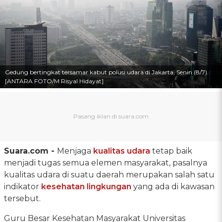
Gedung bertingkat tersamar kabut polusi udara di Jakarta, Senin (8/7).
[ANTARA FOTO/M Risyal Hidayat]
Suara.com -
Menjaga
kualitas udara
tetap baik
menjadi tugas semua elemen masyarakat, pasalnya
kualitas udara di suatu daerah merupakan salah satu
indikator
kesehatan lingkungan
yang ada di kawasan
tersebut.
Guru Besar Kesehatan Masyarakat Universitas