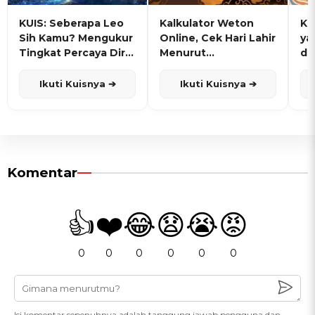
KUIS: Seberapa Leo
Kalkulator Weton
KU
Sih Kamu? Mengukur
Online, Cek Hari Lahir
ya
Tingkat Percaya Diri
Menurut
de
dan Karisma
Penanggalan Jawa
Ikuti Kuisnya ➔
Ikuti Kuisnya ➔
Komentar
👍
❤️
😂
😧
😭
😡
0
0
0
0
0
0
Isi komentar sepenuhnya adalah tanggung jawab pengguna dan