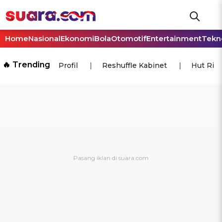
Home
Nasional
Ekonomi
Bola
Otomotif
Entertainment
Tekn
🔥 Trending
Profil
Reshuffle Kabinet
Hut Ri