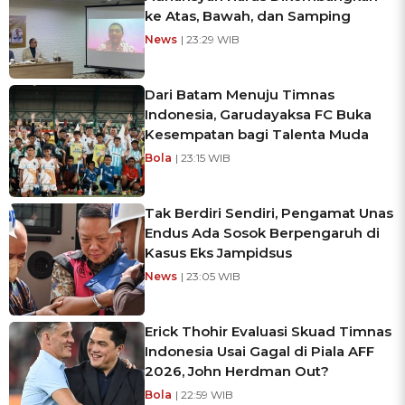
ke Atas, Bawah, dan Samping
News
| 23:29 WIB
Dari Batam Menuju Timnas
Indonesia, Garudayaksa FC Buka
Kesempatan bagi Talenta Muda
Bola
| 23:15 WIB
Tak Berdiri Sendiri, Pengamat Unas
Endus Ada Sosok Berpengaruh di
Kasus Eks Jampidsus
News
| 23:05 WIB
Erick Thohir Evaluasi Skuad Timnas
Indonesia Usai Gagal di Piala AFF
2026, John Herdman Out?
Bola
| 22:59 WIB