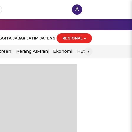
KARTA
JABAR
JATIM
JATENG
REGIONAL
›
creen
Perang As-Iran
Ekonomi
Hut Ri