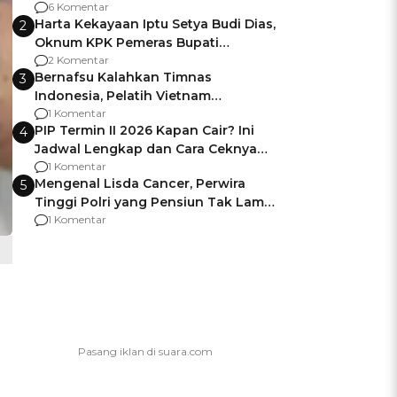
Gagalnya Negara Jamin Keamanan
6 Komentar
Harta Kekayaan Iptu Setya Budi Dias,
2
Oknum KPK Pemeras Bupati
Pemalang
2 Komentar
Bernafsu Kalahkan Timnas
3
Indonesia, Pelatih Vietnam
Berencana Pakai Jimat di Pakansari
1 Komentar
PIP Termin II 2026 Kapan Cair? Ini
4
Jadwal Lengkap dan Cara Ceknya
agar Dana Tidak Hangus!
1 Komentar
Mengenal Lisda Cancer, Perwira
5
Tinggi Polri yang Pensiun Tak Lama
Usai Jadi Brigjen
1 Komentar