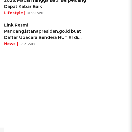
2026: Macan hingga Babi Berpeluang
Dapat Kabar Baik
Lifestyle |
06:23 WIB
Link Resmi
Pandang.istanapresiden.go.id buat
Daftar Upacara Bendera HUT RI di
Istana Negara
News |
12:13 WIB