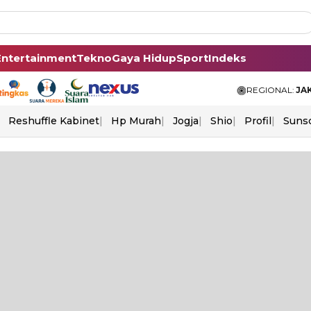
Entertainment
Tekno
Gaya Hidup
Sport
Indeks
REGIONAL:
JA
Reshuffle Kabinet
Hp Murah
Jogja
Shio
Profil
Suns