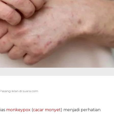
ias
monkeypox
(
cacar monyet
) menjadi perhatian