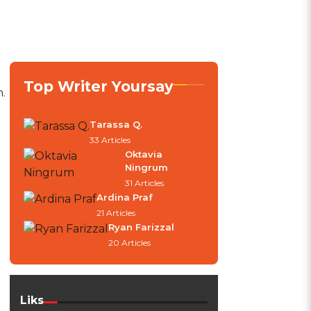
Top Writer Yoursay
.
Tarassa Q.
33 Articles
Oktavia
Ningrum
31 Articles
Ardina Praf
21 Articles
Ryan Farizzal
20 Articles
Liks