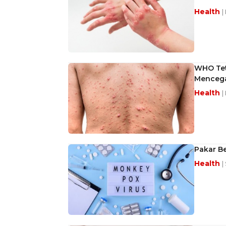
Health
|
WHO Teta
Menceg
Health
|
Pakar B
Health
|