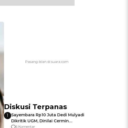
Diskusi Terpanas
Sayembara Rp10 Juta Dedi Mulyadi
1
Dikritik UGM, Dinilai Cermin
Gagalnya Negara Jamin Keamanan
6 Komentar