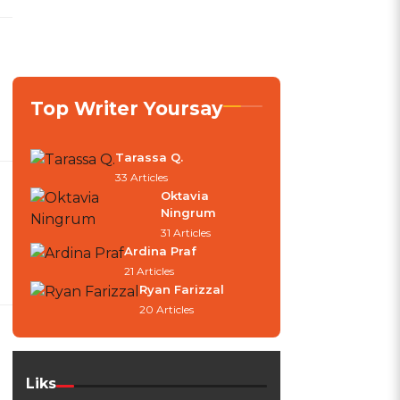
Top Writer Yoursay
Tarassa Q.
33 Articles
Oktavia
Ningrum
31 Articles
Ardina Praf
21 Articles
Ryan Farizzal
20 Articles
Liks