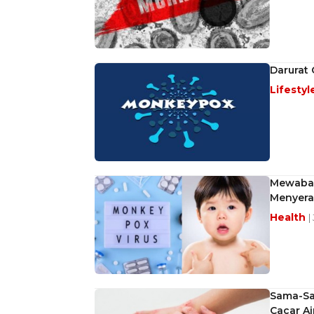
Darurat 
Lifestyl
Mewabah 
Menyera
Health
|
Sama-Sa
Cacar Ai