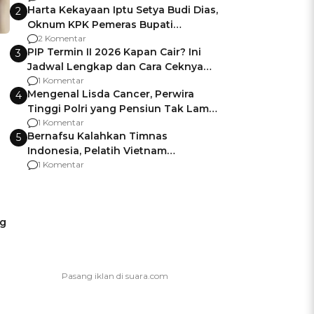
Harta Kekayaan Iptu Setya Budi Dias,
2
Oknum KPK Pemeras Bupati
Pemalang
2 Komentar
PIP Termin II 2026 Kapan Cair? Ini
3
Jadwal Lengkap dan Cara Ceknya
agar Dana Tidak Hangus!
1 Komentar
Mengenal Lisda Cancer, Perwira
4
Tinggi Polri yang Pensiun Tak Lama
Usai Jadi Brigjen
1 Komentar
Bernafsu Kalahkan Timnas
5
Indonesia, Pelatih Vietnam
Berencana Pakai Jimat di Pakansari
1 Komentar
ng