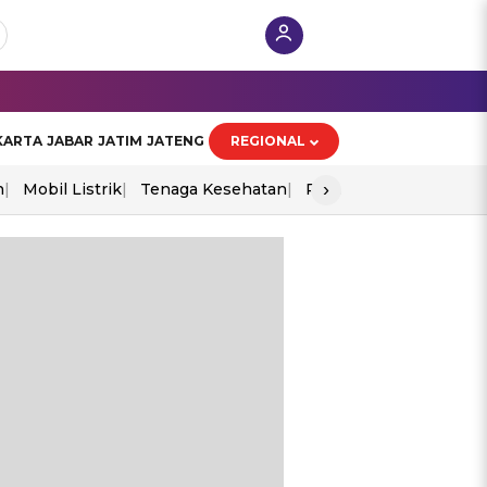
KARTA
JABAR
JATIM
JATENG
REGIONAL
›
n
Mobil Listrik
Tenaga Kesehatan
Perang As-Iran
Ekon