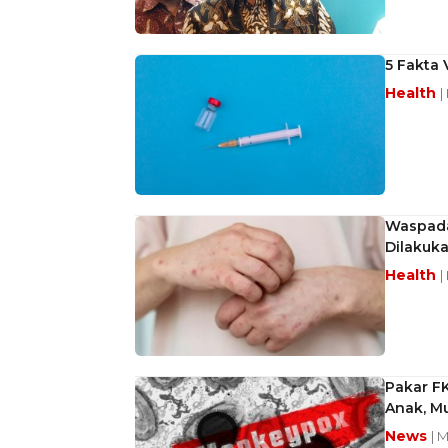
5 Fakta
Health
|
Waspada 
Dilakuk
Health
|
Pakar F
Anak, Mu
News
| 