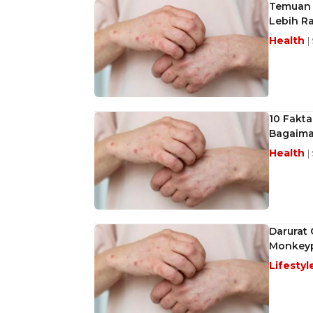
Temuan 
Lebih R
Health
|
10 Fakta
Bagaim
Health
|
Darurat 
Monkey
Lifestyl