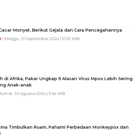
Cacar Monyet, Berikut Gejala dan Cara Pencegahannya
e
| Minggu, 01 September 2024 | 12:50 WIB
di Afrika, Pakar Ungkap 9 Alasan Virus Mpox Lebih Sering
ng Anak-anak
 Jum'at, 30 Agustus 2024 | 11:54 WIB
ma Timbulkan Ruam, Pahami Perbedaan Monkeypox dan
r