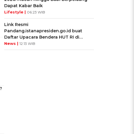
Dapat Kabar Baik
Lifestyle |
06:23 WIB
Link Resmi
Pandang.istanapresiden.go.id buat
Daftar Upacara Bendera HUT RI di
Istana Negara
News |
12:13 WIB
?