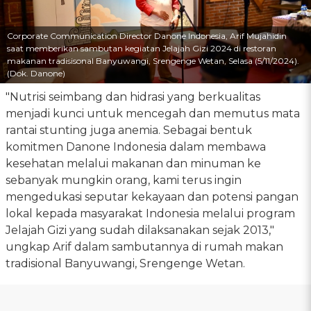
Corporate Communication Director Danone Indonesia, Arif Mujahidin
saat memberikan sambutan kegiatan Jelajah Gizi 2024 di restoran
makanan tradisisonal Banyuwangi, Srengenge Wetan, Selasa (5/11/2024).
(Dok. Danone)
"Nutrisi seimbang dan hidrasi yang berkualitas
menjadi kunci untuk mencegah dan memutus mata
rantai stunting juga anemia. Sebagai bentuk
komitmen Danone Indonesia dalam membawa
kesehatan melalui makanan dan minuman ke
sebanyak mungkin orang, kami terus ingin
mengedukasi seputar kekayaan dan potensi pangan
lokal kepada masyarakat Indonesia melalui program
Jelajah Gizi yang sudah dilaksanakan sejak 2013,"
ungkap Arif dalam sambutannya di rumah makan
tradisional Banyuwangi, Srengenge Wetan.