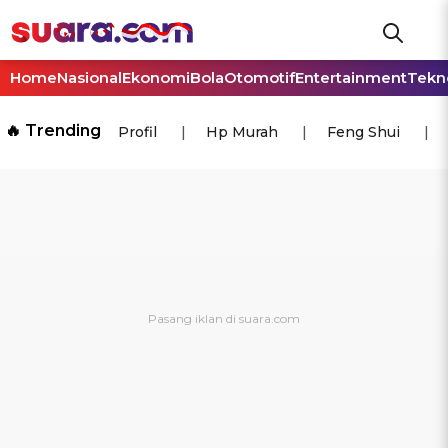
Home
Nasional
Ekonomi
Bola
Otomotif
Entertainment
Tekn
🔥 Trending
Profil
Hp Murah
Feng Shui