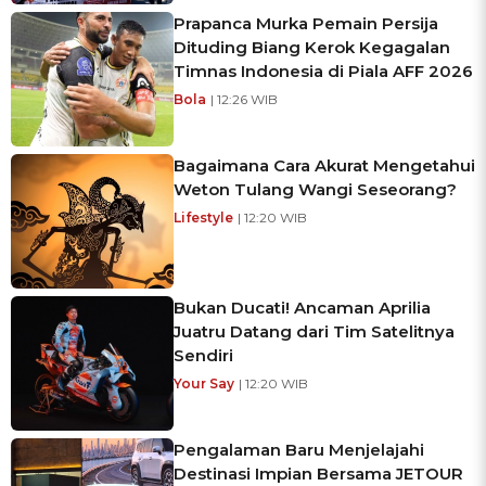
Prapanca Murka Pemain Persija
Dituding Biang Kerok Kegagalan
Timnas Indonesia di Piala AFF 2026
Bola
| 12:26 WIB
Bagaimana Cara Akurat Mengetahui
Weton Tulang Wangi Seseorang?
Lifestyle
| 12:20 WIB
Bukan Ducati! Ancaman Aprilia
Juatru Datang dari Tim Satelitnya
Sendiri
Your Say
| 12:20 WIB
Pengalaman Baru Menjelajahi
Destinasi Impian Bersama JETOUR