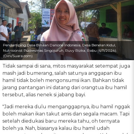
Pendamping Desa Binaan Danone Indonesia, Desa Benelan Kidul,
Nutrisionist Puskesmas Singojuruh, Ruvy Rizka, Rabu (6/11/2024).
(Dini/Suara.com)
Tidak sampai di sana, mitos masyarakat setempat juga
masih jadi bumerang, salah satunya anggapan ibu
hamil tidak boleh mengonsumsi ikan. Bahkan tidak
jarang pantangan ini datang dari orangtua ibu hamil
tersebut, alias nenek si jabang bayi.
"Jadi mereka dulu menganggapnya, ibu hamil nggak
boleh makan ikan takut amis dan segala macam. Tapi
setelah diedukasi baru mereka tahu, oh ternyata
boleh ya. Nah, biasanya kalau ibu hamil udah