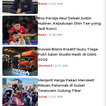
Bisnis
| 12:29 WIB
Bos Persija Akui Dekati Justin
Hubner, Keputusan Shin Tae-yong
Jadi Kunci
News
| 12:28 WIB
Inovasi Bisnis Kreatif Isuzu Traga
Putri Salon Studio Hadir di GIIAS
2026
Otomotif
| 12:27 WIB
Menjerit Harga Pakan Meroket!
Ribuan Peternak di Sulsel
Terancam Gulung Tikar
Sulsel
| 12:27 WIB