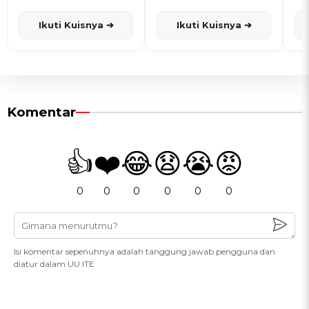
dan Karisma
Penanggalan Jawa
Ikuti Kuisnya ➔
Ikuti Kuisnya ➔
Komentar
👍
❤️
😂
😧
😭
😡
0
0
0
0
0
0
Isi komentar sepenuhnya adalah tanggung jawab pengguna dan
diatur dalam UU ITE