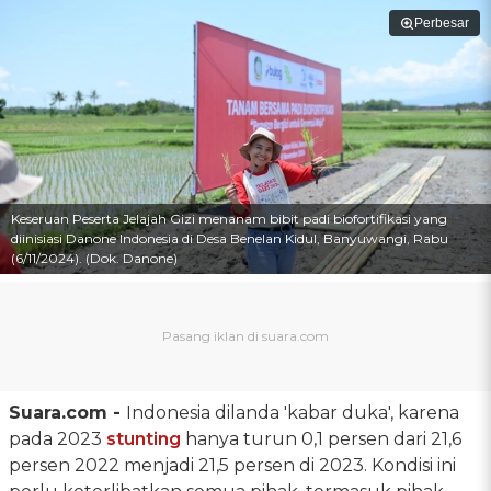
Perbesar
Keseruan Peserta Jelajah Gizi menanam bibit padi biofortifikasi yang
diinisiasi Danone Indonesia di Desa Benelan Kidul, Banyuwangi, Rabu
(6/11/2024). (Dok. Danone)
Suara.com -
Indonesia dilanda 'kabar duka', karena
pada 2023
stunting
hanya turun 0,1 persen dari 21,6
persen 2022 menjadi 21,5 persen di 2023. Kondisi ini