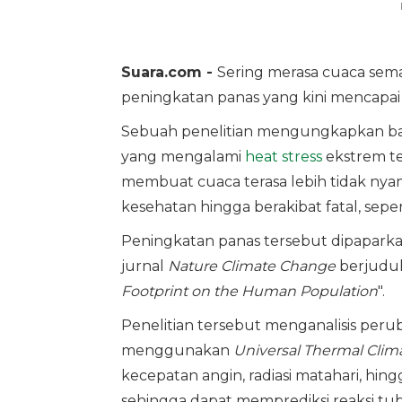
Suara.com -
Sering merasa cuaca semak
peningkatan panas yang kini mencapai 
Sebuah penelitian mengungkapkan ba
yang mengalami
heat stress
ekstrem ter
membuat cuaca terasa lebih tidak ny
kesehatan hingga berakibat fatal, seper
Peningkatan panas tersebut dipaparka
jurnal
Nature Climate Change
berjudul
Footprint on the Human Population
".
Penelitian tersebut menganalisis peru
menggunakan
Universal Thermal Clim
kecepatan angin, radiasi matahari, hi
sehingga dapat memprediksi reaksi tu