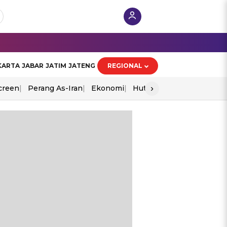
KARTA
JABAR
JATIM
JATENG
REGIONAL
›
creen
Perang As-Iran
Ekonomi
Hut Ri