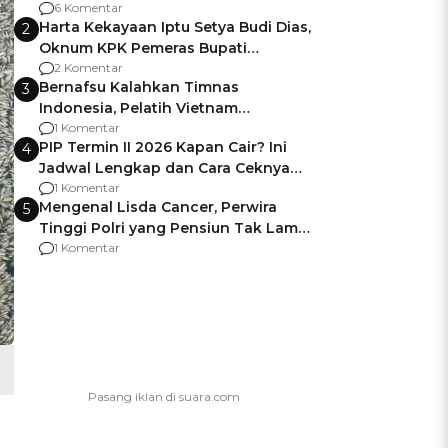
Gagalnya Negara Jamin Keamanan
6 Komentar
Harta Kekayaan Iptu Setya Budi Dias,
2
Oknum KPK Pemeras Bupati
Pemalang
2 Komentar
Bernafsu Kalahkan Timnas
3
Indonesia, Pelatih Vietnam
Berencana Pakai Jimat di Pakansari
1 Komentar
PIP Termin II 2026 Kapan Cair? Ini
4
Jadwal Lengkap dan Cara Ceknya
agar Dana Tidak Hangus!
1 Komentar
Mengenal Lisda Cancer, Perwira
5
Tinggi Polri yang Pensiun Tak Lama
Usai Jadi Brigjen
1 Komentar