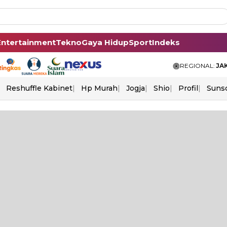
Entertainment
Tekno
Gaya Hidup
Sport
Indeks
REGIONAL:
JA
Reshuffle Kabinet
Hp Murah
Jogja
Shio
Profil
Suns