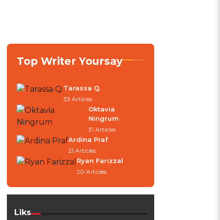
Top Writer Yoursay
Tarassa Q.
a
33 Articles
Oktavia
Ningrum
31 Articles
Ardina Praf
21 Articles
Ryan Farizzal
20 Articles
Liks