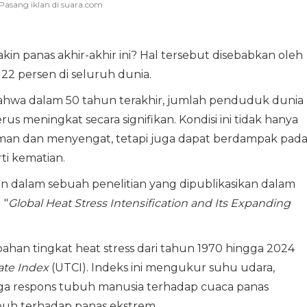
in panas akhir-akhir ini? Hal tersebut disebabkan oleh
22 persen di seluruh dunia.
hwa dalam 50 tahun terakhir, jumlah penduduk dunia
us meningkat secara signifikan. Kondisi ini tidak hanya
aman dan menyengat, tetapi juga dapat berdampak pad
ti kematian.
n dalam sebuah penelitian yang dipublikasikan dalam
 "
Global Heat Stress Intensification and Its Expanding
bahan tingkat heat stress dari tahun 1970 hingga 2024
ate Index
(UTCI). Indeks ini mengukur suhu udara,
ngga respons tubuh manusia terhadap cuaca panas
buh terhadap panas ekstrem.