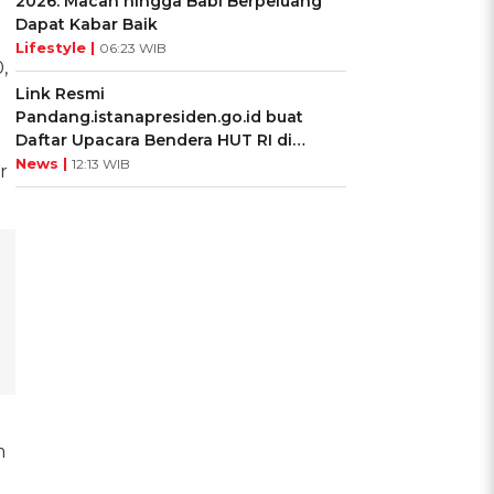
2026: Macan hingga Babi Berpeluang
Dapat Kabar Baik
Lifestyle |
06:23 WIB
,
Link Resmi
Pandang.istanapresiden.go.id buat
Daftar Upacara Bendera HUT RI di
Istana Negara
News |
12:13 WIB
r
m