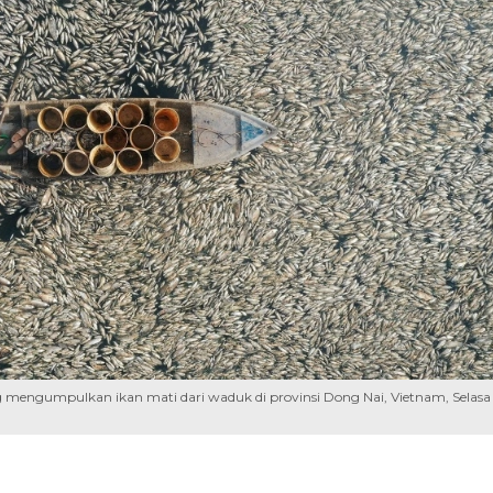
engumpulkan ikan mati dari waduk di provinsi Dong Nai, Vietnam, Selasa