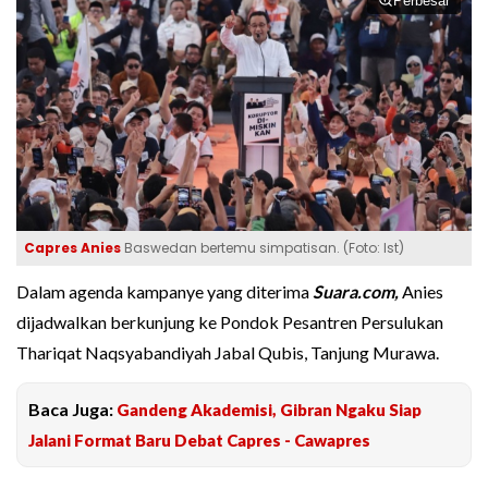
Perbesar
Capres Anies
Baswedan bertemu simpatisan. (Foto: Ist)
Dalam agenda kampanye yang diterima
Suara.com,
Anies
dijadwalkan berkunjung ke Pondok Pesantren Persulukan
Thariqat Naqsyabandiyah Jabal Qubis, Tanjung Murawa.
Baca Juga:
Gandeng Akademisi, Gibran Ngaku Siap
Jalani Format Baru Debat Capres - Cawapres