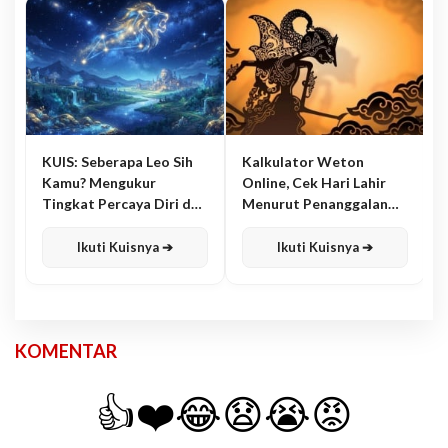
KUIS: Seberapa Leo Sih
Kalkulator Weton
Kamu? Mengukur
Online, Cek Hari Lahir
Tingkat Percaya Diri dan
Menurut Penanggalan
Karisma
Jawa
Ikuti Kuisnya ➔
Ikuti Kuisnya ➔
KOMENTAR
👍
❤️
😂
😧
😭
😡