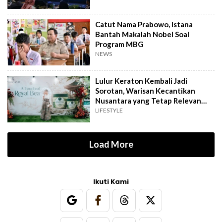
Catut Nama Prabowo, Istana
Bantah Makalah Nobel Soal
Program MBG
NEWS
Lulur Keraton Kembali Jadi
Sorotan, Warisan Kecantikan
Nusantara yang Tetap Relevan
hingga Kini
LIFESTYLE
Load More
Ikuti Kami