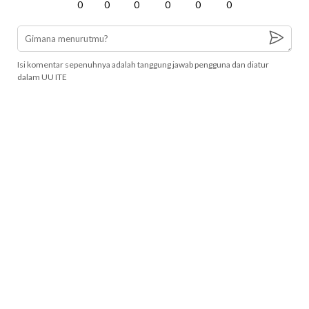
0
0
0
0
0
0
Isi komentar sepenuhnya adalah tanggung jawab pengguna dan diatur
dalam UU ITE