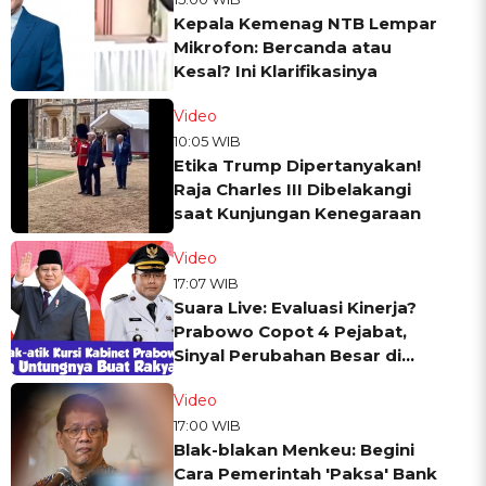
Kepala Kemenag NTB Lempar
Mikrofon: Bercanda atau
Kesal? Ini Klarifikasinya
Video
10:05 WIB
Etika Trump Dipertanyakan!
Raja Charles III Dibelakangi
saat Kunjungan Kenegaraan
Video
17:07 WIB
Suara Live: Evaluasi Kinerja?
Prabowo Copot 4 Pejabat,
Sinyal Perubahan Besar di
Kabinet Merah Putih
Video
17:00 WIB
Blak-blakan Menkeu: Begini
Cara Pemerintah 'Paksa' Bank