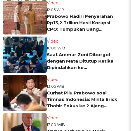
Video
12:05 WIB
Prabowo Hadiri Penyerahan
Rp13,2 Triliun Hasil Korupsi
CPO: Tumpukan Uang
Dipamerkan!
Video
16:00 WIB
Saat Ammar Zoni Diborgol
dengan Mata Ditutup Ketika
Dipindahkan ke
Nusakambangan
Video
13:05 WIB
Curhat Pilu Prabowo soal
Timnas Indonesia: Minta Erick
Thohir Fokus ke 2 Ajang
Bergengsi Ini
Video
17:00 WIB