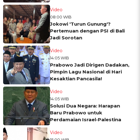
Video
08:00 WIB
Jokowi 'Turun Gunung'?
Pertemuan dengan PSI di Bali
Jadi Sorotan
Video
14:05 WIB
Prabowo Jadi Dirigen Dadakan,
Pimpin Lagu Nasional di Hari
Kesaktian Pancasila!
Video
14:05 WIB
Solusi Dua Negara: Harapan
Baru Prabowo untuk
Perdamaian Israel-Palestina
Video
15:00 WIB