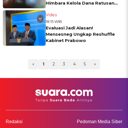
Himbara Kelola Dana Ratusan
Triliun
Video
18:15 WIB
Evaluasi Jadi Alasan!
Mensesneg Ungkap Reshuffle
Kabinet Prabowo
«
1
2
3
4
5
»
Redaksi
Pedoman Media Siber