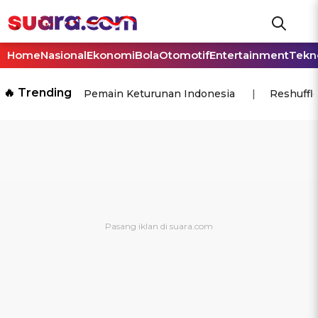
Home
Nasional
Ekonomi
Bola
Otomotif
Entertainment
Tekn
🔥 Trending
Pemain Keturunan Indonesia
Reshuffl