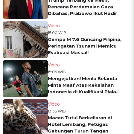
Trump Terbang ke Mesir,
Rencana Perdamaian Gaza
Dibahas, Prabowo Ikut Hadir
Video
15:00 WIB
Gempa M 7.6 Guncang Filipina,
Peringatan Tsunami Memicu
Evakuasi Massal!
Video
15:05 WIB
Mengejutkan! Menlu Belanda
Minta Maaf Atas Kekalahan
Indonesia di Kualifikasi Piala
Dunia
Video
13:35 WIB
Macan Tutul Berkeliaran di
Hotel Lembang, Petugas
Gabungan Turun Tangan