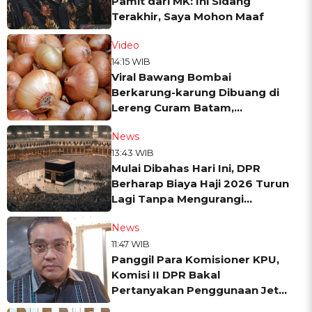
Pamit dari MK: Ini Sidang
Terakhir, Saya Mohon Maaf
Video
14:15 WIB
Viral Bawang Bombai
Berkarung-karung Dibuang di
Lereng Curam Batam,
Ternyata...
News
13:43 WIB
Mulai Dibahas Hari Ini, DPR
Berharap Biaya Haji 2026 Turun
Lagi Tanpa Mengurangi
Kualitas
News
11:47 WIB
Panggil Para Komisioner KPU,
Komisi II DPR Bakal
Pertanyakan Penggunaan Jet
Pribadi Rp90 Miliar