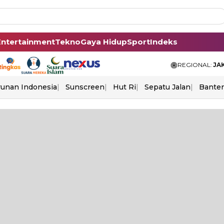
Entertainment
Tekno
Gaya Hidup
Sport
Indeks
REGIONAL:
JA
unan Indonesia
Sunscreen
Hut Ri
Sepatu Jalan
Bante