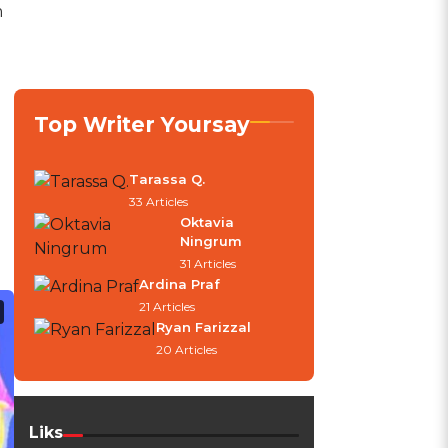
m
Top Writer Yoursay
Tarassa Q.
33 Articles
Oktavia
Ningrum
31 Articles
Ardina Praf
21 Articles
Ryan Farizzal
20 Articles
Liks