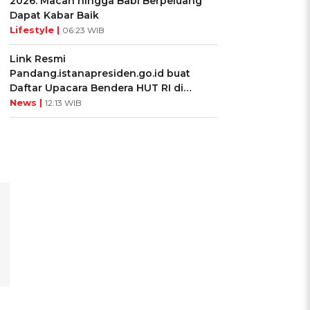
2026: Macan hingga Babi Berpeluang
Dapat Kabar Baik
Lifestyle |
06:23 WIB
Link Resmi
Pandang.istanapresiden.go.id buat
Daftar Upacara Bendera HUT RI di
Istana Negara
News |
12:13 WIB