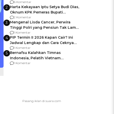
Gagalnya Negara Jamin Keamanan
6 Komentar
Harta Kekayaan Iptu Setya Budi Dias,
2
Oknum KPK Pemeras Bupati
Pemalang
2 Komentar
Mengenal Lisda Cancer, Perwira
3
Tinggi Polri yang Pensiun Tak Lama
Usai Jadi Brigjen
1 Komentar
PIP Termin II 2026 Kapan Cair? Ini
4
Jadwal Lengkap dan Cara Ceknya
agar Dana Tidak Hangus!
1 Komentar
Bernafsu Kalahkan Timnas
5
Indonesia, Pelatih Vietnam
Berencana Pakai Jimat di Pakansari
1 Komentar