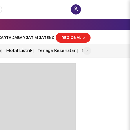
KARTA
JABAR
JATIM
JATENG
REGIONAL
›
n
Mobil Listrik
Tenaga Kesehatan
Perang As-Iran
Ekon