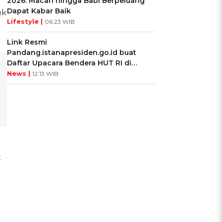
2026: Macan hingga Babi Berpeluang
Dapat Kabar Baik
uk
Lifestyle |
06:23 WIB
Link Resmi
Pandang.istanapresiden.go.id buat
Daftar Upacara Bendera HUT RI di
Istana Negara
News |
12:13 WIB
t