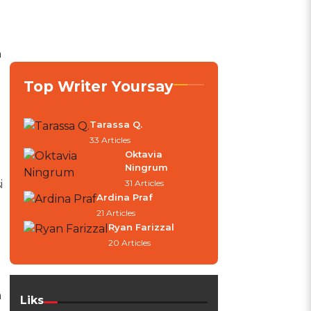
n
Top Writer Yoursay
Tarassa Q.
33 Articles
Oktavia
Ningrum
i
31 Articles
Ardina Praf
21 Articles
Ryan Farizzal
20 Articles
h
Liks