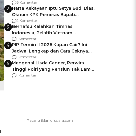
Gagalnya Negara Jamin Keamanan
6 Komentar
Harta Kekayaan Iptu Setya Budi Dias,
2
Oknum KPK Pemeras Bupati
Pemalang
2 Komentar
Bernafsu Kalahkan Timnas
3
Indonesia, Pelatih Vietnam
Berencana Pakai Jimat di Pakansari
1 Komentar
PIP Termin II 2026 Kapan Cair? Ini
4
Jadwal Lengkap dan Cara Ceknya
agar Dana Tidak Hangus!
1 Komentar
Mengenal Lisda Cancer, Perwira
5
Tinggi Polri yang Pensiun Tak Lama
Usai Jadi Brigjen
1 Komentar
i