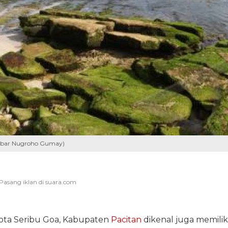
/Akbar Nugroho Gumay)
Kota Seribu Goa, Kabupaten
Pacitan
dikenal juga memilik