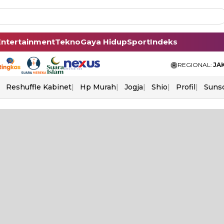
Entertainment
Tekno
Gaya Hidup
Sport
Indeks
REGIONAL:
JA
Reshuffle Kabinet
Hp Murah
Jogja
Shio
Profil
Suns