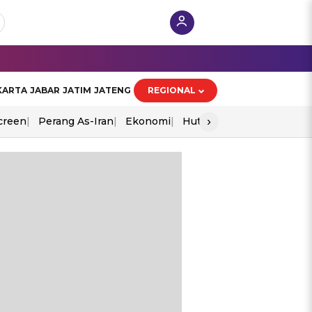
KARTA
JABAR
JATIM
JATENG
REGIONAL
›
creen
Perang As-Iran
Ekonomi
Hut Ri