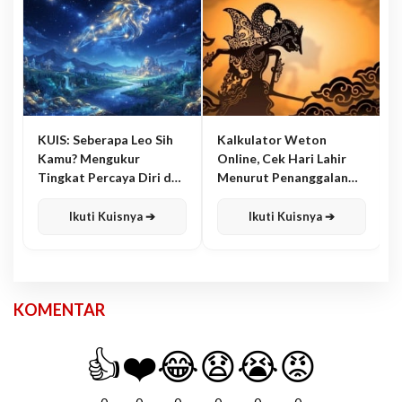
KUIS: Seberapa Leo Sih
Kalkulator Weton
Kamu? Mengukur
Online, Cek Hari Lahir
Tingkat Percaya Diri dan
Menurut Penanggalan
Karisma
Jawa
Ikuti Kuisnya ➔
Ikuti Kuisnya ➔
KOMENTAR
👍
❤️
😂
😧
😭
😡