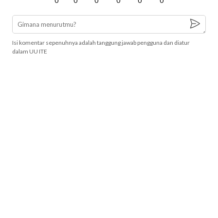
0
0
0
0
0
0
Isi komentar sepenuhnya adalah tanggung jawab pengguna dan diatur
dalam UU ITE