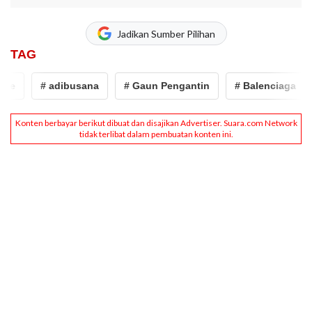
Jadikan Sumber Pilihan
TAG
e
# adibusana
# Gaun Pengantin
# Balenciaga
#