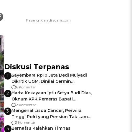
Diskusi Terpanas
Sayembara Rp10 Juta Dedi Mulyadi
1
Dikritik UGM, Dinilai Cermin
Gagalnya Negara Jamin Keamanan
6 Komentar
Harta Kekayaan Iptu Setya Budi Dias,
2
Oknum KPK Pemeras Bupati
Pemalang
2 Komentar
Mengenal Lisda Cancer, Perwira
3
Tinggi Polri yang Pensiun Tak Lama
Usai Jadi Brigjen
1 Komentar
Bernafsu Kalahkan Timnas
4