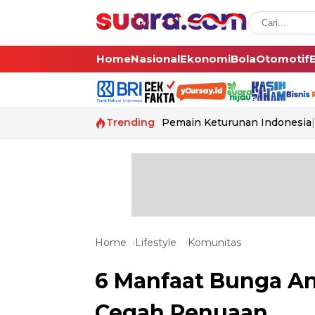
Home
Nasional
Ekonomi
Bola
Otomotif
Trending
Pemain Keturunan Indonesia
Home
Lifestyle
Komunitas
6 Manfaat Bunga An
Cegah Penuaan