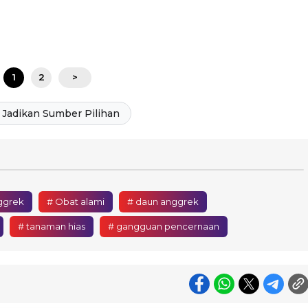
1
2
>
Jadikan Sumber Pilihan
ggrek
# Obat alami
# daun anggrek
# tanaman hias
# gangguan pencernaan