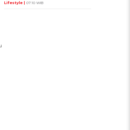
Lifestyle |
07:10 WIB
u