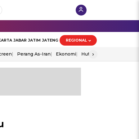
KARTA
JABAR
JATIM
JATENG
REGIONAL
›
creen
Perang As-Iran
Ekonomi
Hut Ri
u