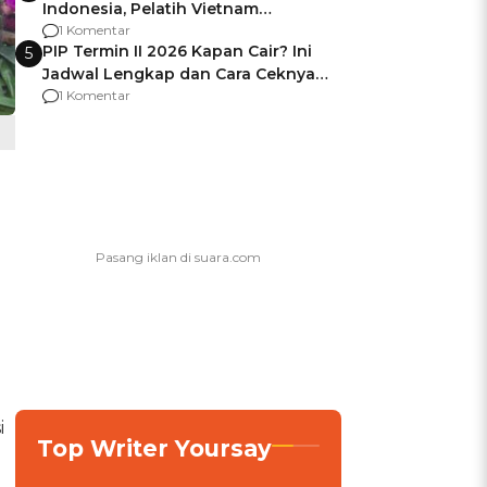
Indonesia, Pelatih Vietnam
Berencana Pakai Jimat di Pakansari
1 Komentar
PIP Termin II 2026 Kapan Cair? Ini
5
Jadwal Lengkap dan Cara Ceknya
agar Dana Tidak Hangus!
1 Komentar
i
Top Writer Yoursay