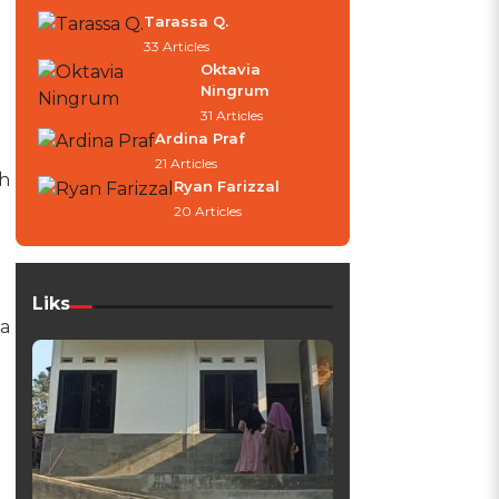
Tarassa Q.
33 Articles
Oktavia
Ningrum
31 Articles
Ardina Praf
21 Articles
h
Ryan Farizzal
20 Articles
Liks
ga