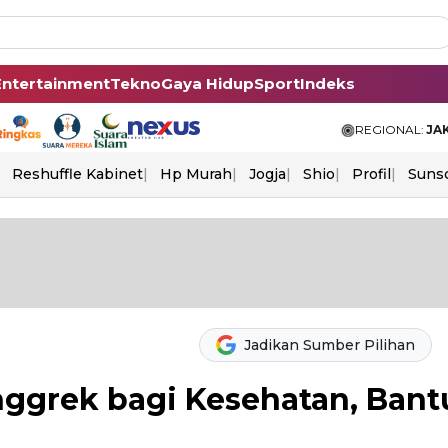
Entertainment
Tekno
Gaya Hidup
Sport
Indeks
REGIONAL:
JA
Reshuffle Kabinet
Hp Murah
Jogja
Shio
Profil
Suns
Jadikan Sumber Pilihan
ggrek bagi Kesehatan, Bant