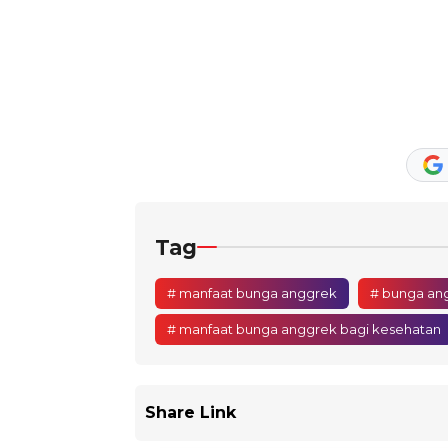
Tag
# manfaat bunga anggrek
# bunga an
# manfaat bunga anggrek bagi kesehatan
Share Link