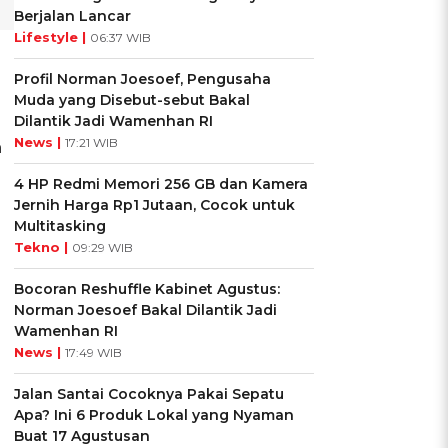
Berjalan Lancar
Lifestyle |
06:37 WIB
Profil Norman Joesoef, Pengusaha
Muda yang Disebut-sebut Bakal
Dilantik Jadi Wamenhan RI
News |
17:21 WIB
h
g
4 HP Redmi Memori 256 GB dan Kamera
Jernih Harga Rp1 Jutaan, Cocok untuk
Multitasking
Tekno |
09:29 WIB
Bocoran Reshuffle Kabinet Agustus:
Norman Joesoef Bakal Dilantik Jadi
Wamenhan RI
News |
17:49 WIB
Jalan Santai Cocoknya Pakai Sepatu
Apa? Ini 6 Produk Lokal yang Nyaman
Buat 17 Agustusan