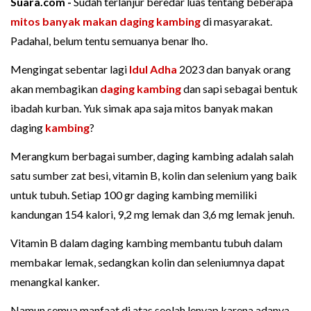
Suara.com -
Sudah terlanjur beredar luas tentang beberapa
mitos banyak makan daging kambing
di masyarakat.
Padahal, belum tentu semuanya benar lho.
Mengingat sebentar lagi
Idul Adha
2023 dan banyak orang
akan membagikan
daging kambing
dan sapi sebagai bentuk
ibadah kurban. Yuk simak apa saja mitos banyak makan
daging
kambing
?
Merangkum berbagai sumber, daging kambing adalah salah
satu sumber zat besi, vitamin B, kolin dan selenium yang baik
untuk tubuh. Setiap 100 gr daging kambing memiliki
kandungan 154 kalori, 9,2 mg lemak dan 3,6 mg lemak jenuh.
Vitamin B dalam daging kambing membantu tubuh dalam
membakar lemak, sedangkan kolin dan seleniumnya dapat
menangkal kanker.
Namun semua manfaat di atas seolah lenyap karena adanya