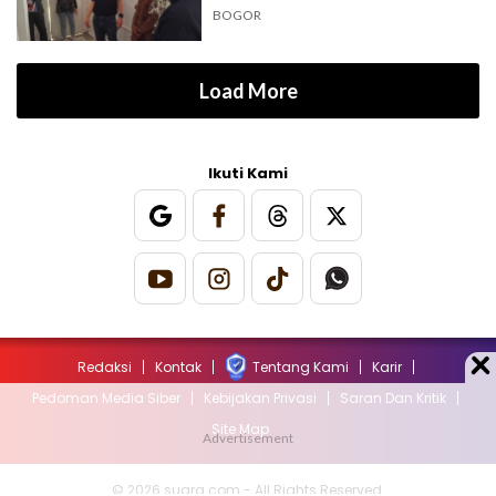
BOGOR
Load More
Ikuti Kami
Redaksi
Kontak
Tentang Kami
Karir
Pedoman Media Siber
Kebijakan Privasi
Saran Dan Kritik
Site Map
© 2026 suara.com - All Rights Reserved.