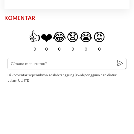
KOMENTAR
👍
❤️
😂
😧
😭
😡
0
0
0
0
0
0
Isi komentar sepenuhnya adalah tanggung jawab pengguna dan diatur
dalam UU ITE