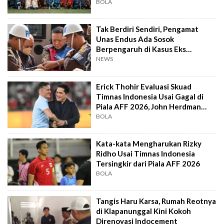
BOLA
Tak Berdiri Sendiri, Pengamat
Unas Endus Ada Sosok
Berpengaruh di Kasus Eks
Jampidsus
NEWS
Erick Thohir Evaluasi Skuad
Timnas Indonesia Usai Gagal di
Piala AFF 2026, John Herdman
Out?
BOLA
Kata-kata Mengharukan Rizky
Ridho Usai Timnas Indonesia
Tersingkir dari Piala AFF 2026
BOLA
Tangis Haru Karsa, Rumah Reotnya
di Klapanunggal Kini Kokoh
Direnovasi Indocement