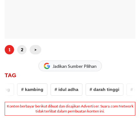
1
2
>
Jadikan Sumber Pilihan
TAG
g
# kambing
# idul adha
# darah tinggi
# mitos