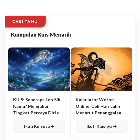
CARI TAHU
Kumpulan Kuis Menarik
KUIS: Seberapa Leo Sih
Kalkulator Weton
Kamu? Mengukur
Online, Cek Hari Lahir
Tingkat Percaya Diri dan
Menurut Penanggalan
Karisma
Jawa
Ikuti Kuisnya ➔
Ikuti Kuisnya ➔