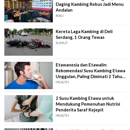
Daging Kambing Rebus Jadi Menu
Andalan
RIAU
Kereta Laga Kambing di Deli
Serdang, 1 Orang Tewas
SUMUT
Etawanesia dan Etawalin:
Rekomendasi Susu Kambing Etawa
Unggulan, Paling Diminati 2 Tahun
Terakhir
HEALTH
2 Susu Kambing Etawa untuk
Mendukung Pemenuhan Nutrisi
Penderita Saraf Kejepit
HEALTH