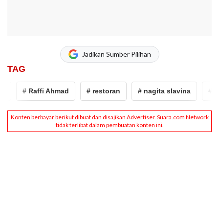
Jadikan Sumber Pilihan
TAG
# Raffi Ahmad
# restoran
# nagita slavina
# Nag