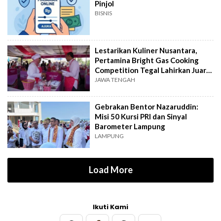
Pinjol
BISNIS
Lestarikan Kuliner Nusantara,
Pertamina Bright Gas Cooking
Competition Tegal Lahirkan Juara
Baru
JAWA TENGAH
Gebrakan Bentor Nazaruddin:
Misi 50 Kursi PRI dan Sinyal
Barometer Lampung
LAMPUNG
Load More
Ikuti Kami