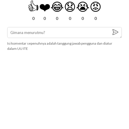
👍
❤️
😂
😧
😭
😡
0
0
0
0
0
0
Isi komentar sepenuhnya adalah tanggung jawab pengguna dan diatur
dalam UU ITE