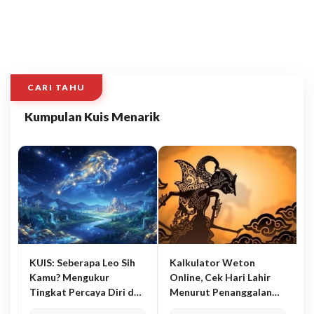
CARI TAHU
Kumpulan Kuis Menarik
KUIS: Seberapa Leo Sih
Kalkulator Weton
Kamu? Mengukur
Online, Cek Hari Lahir
Tingkat Percaya Diri dan
Menurut Penanggalan
Karisma
Jawa