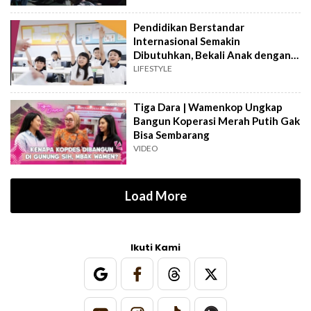
Pendidikan Berstandar
Internasional Semakin
Dibutuhkan, Bekali Anak dengan
Keterampilan Masa Depan
LIFESTYLE
Tiga Dara | Wamenkop Ungkap
Bangun Koperasi Merah Putih Gak
Bisa Sembarang
VIDEO
Load More
Ikuti Kami