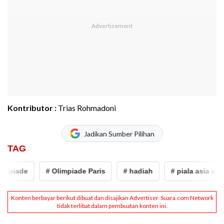
Kontributor :
Trias Rohmadoni
Jadikan Sumber Pilihan
TAG
piade
# Olimpiade Paris
# hadiah
# piala asia u-23