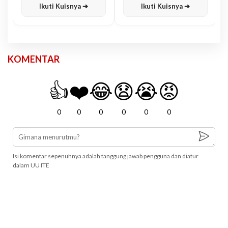
Ikuti Kuisnya ➔
Ikuti Kuisnya ➔
KOMENTAR
👍
❤️
😂
😧
😭
😡
0
0
0
0
0
0
Isi komentar sepenuhnya adalah tanggung jawab pengguna dan diatur
dalam UU ITE