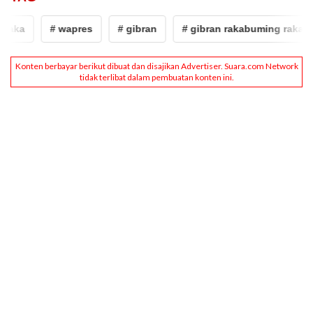
raka
# wapres
# gibran
# gibran rakabuming raka